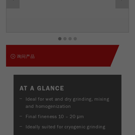
USA Headquarters
Provider
TYPO3
统计与绩效
Walter De Oliveira
FRITSCH GmbH - Milling and Sizing
此cookie是TYPO3的标准会话cookie。当用户登录
Purpose
Name
__utma
显示cookie信息
时，它将为一个封闭区域保存输入的访问数据。
USA Headquarters
Provider
google
Cookie
1
2
3
4
Melissa Fauth
FRITSCH Milling and Sizing, Inc.
life
会话结束
在这个cookie中，主要信息被存储以跟踪访问
cycle
询问产品
者。在这个cookie中，存储了一个独立访客的
Purpose
Jeff Scott
ID、第一次访问的日期和时间、活动访问开始的
FRITSCH Milling and Sizing, Inc.
Name
be_typo_user
时间以及所有访问网站的独立访客数量。
Provider
TYPO3
Cookie
AT A GLANCE
life
2年
“这个cookie告诉网站访问者是否登录到Typo3后
cycle
Purpose
Ideal for wet and dry grinding, mixing
端，并有权管理它们。”
and homogenization
Name
__utmc
Cookie
Final fineness 10 – 20 μm
会话结束
life cycle
Provider
google
Ideally suited for cryogenic grinding