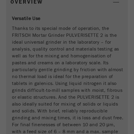
OVERVIEW
商务交易）与访客源关联起来。cookie不包含有
关过去访问者来源的历史信息。
Versatile Use
Cookie
Thanks to its special mode of operation, the
life
6个月
FRITSCH Mortar Grinder PULVERISETTE 2 is the
cycle
ideal universal grinder in the laboratory – for
analysis, quality control and materials testing as
Name
_ga
well as for the mixing and homogenisation of
pastes and creams on a laboratory scale. Its
Provider
Google Tag Manager Google
particularly gentle grinding by friction with almost
no thermal load is ideal for the preparation of
注册一个独立访客ID，这个ID用于统计访客如
Purpose
tablets in galenics. Using liquid nitrogen it also
何使用网站的数据。
grinds difficult-to-mill samples with moist, fibrous
Cookie life
or elastic structures. And the PULVERISETTE 2 is
2年
cycle
also ideally suited for mixing of solids or liquids
and solids. With brief, reliably reproducible
grinding and mixing times, it is loss and dust free.
Name
_gid
For final finenesses of between 10 and 20 μm,
with a feed size of 6 – 8 mm and a max. sample
Provider
google