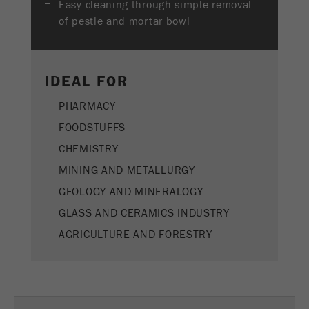
Easy cleaning through simple removal
Name
PHPSESSID
这是过去的cookie，不再被谷歌分析使用。对于
of pestle and mortar bowl
仍然使用curchin.js跟踪代码的页面的向后兼容
Provider
php
Purpose
性，此cookie仍将被写入，并在关闭浏览器时过
期。但是，在调试和使用新的ga.js跟踪代码时，
在使用PHP session（）方法时设置PHP数据
不需要考虑此cookie。
Purpose
IDEAL FOR
标识符，。
Cookie
PHARMACY
Cookie life
life
会话
会话结束
cycle
FOODSTUFFS
cycle
CHEMISTRY
Name
__utmz
MINING AND METALLURGY
GEOLOGY AND MINERALOGY
Provider
google
GLASS AND CERAMICS INDUSTRY
这个cookie是访问者资源cookie。它包含所有的
AGRICULTURE AND FORESTRY
访客资源，当前访问的信息，以及通过活动跟踪
参数传递的信息。此cookie还存储上次访问的访
问源是否与当前访问源不同。如果无法确定有关
Purpose
访问者源的信息，则不会更改cookie。通过这种
方式，谷歌分析可以将访客信息（如转换和电子