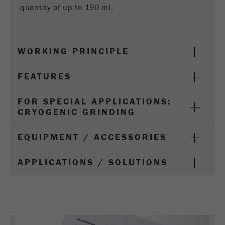
quantity of up to 190 ml.
Purpose
被谷歌分析用来限制请求率。
Cookie life cycle
1天
WORKING PRINCIPLE
Name
_ym_d
FEATURES
Provider
Yandex
FOR SPECIAL APPLICATIONS:
Purpose
包含访问者首次访问网站的日期。
CRYOGENIC GRINDING
Cookie life cycle
1年
EQUIPMENT / ACCESSORIES
Name
_ym_isad
APPLICATIONS / SOLUTIONS
Provider
Yandex
Purpose
确定用户是否具有广告阻止程序
Cookie life cycle
2天