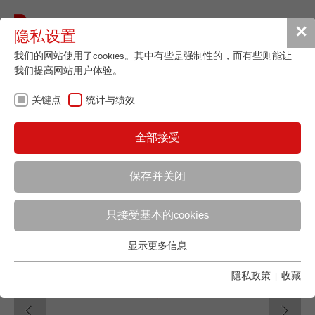
Toggle
✕
隐私设置
navigat
我们的网站使用了cookies。其中有些是强制性的，而有些则能让
我们提高网站用户体验。
Mortar Grinder
关键点
统计与绩效
PULVERISETTE 2
订货号
02.2000.00
全部接受
产品详情
保存并关闭
说明
只接受基本的cookies
应用顾问
FRITSCH销售
技术数据
显示更多信息
配件
关键点
Applications Laboratory
Chris Biamonte
基本的网站功能需要基本的cookies。这将确保网站正常运行。
隱私政策
|
收藏
FRITSCH Milling and Sizing, Inc.
视频 / 3D動畫
Previous
Ne
Name
fe_typo_user
显示cookie信息
下载