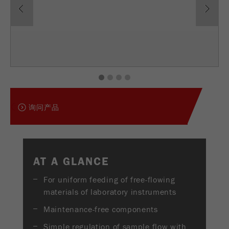
USA Headquarters
下载
Provider
TYPO3
统计与绩效
Walter De Oliveira
FRITSCH GmbH - Milling and Sizing
此cookie是TYPO3的标准会话cookie。当用户登录
产品对比
Purpose
Name
__utma
显示cookie信息
时，它将为一个封闭区域保存输入的访问数据。
USA Headquarters
Provider
google
Cookie
Melissa Fauth
FRITSCH Milling and Sizing, Inc.
life
会话结束
1
2
3
4
在这个cookie中，主要信息被存储以跟踪访问
cycle
者。在这个cookie中，存储了一个独立访客的
Purpose
Jeff Scott
询问产品
ID、第一次访问的日期和时间、活动访问开始的
FRITSCH Milling and Sizing, Inc.
Name
be_typo_user
时间以及所有访问网站的独立访客数量。
Provider
TYPO3
Cookie
life
2年
AT A GLANCE
“这个cookie告诉网站访问者是否登录到Typo3后
cycle
Purpose
端，并有权管理它们。”
For uniform feeding of free-flowing
Name
__utmc
materials of laboratory instruments
Cookie
会话结束
life cycle
Maintenance-free components
Provider
google
Simple regulation of sample flow with