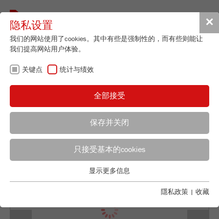
Toggle
✕
隐私设置
navigat
我们的网站使用了cookies。其中有些是强制性的，而有些则能让
我们提高网站用户体验。
Vibratory Feeder - with V-shaped
channel
关键点
统计与绩效
LABORETTE 24
全部接受
订货号
24.0030.00
产品详情
保存并关闭
说明
只接受基本的cookies
应用顾问
FRITSCH销售
技术数据
显示更多信息
关键点
Applications Laboratory
配件
Chris Biamonte
基本的网站功能需要基本的cookies。这将确保网站正常运行。
隱私政策
|
收藏
FRITSCH Milling and Sizing, Inc.
视频 / 3D動畫
Name
fe_typo_user
显示cookie信息
Previous
Ne