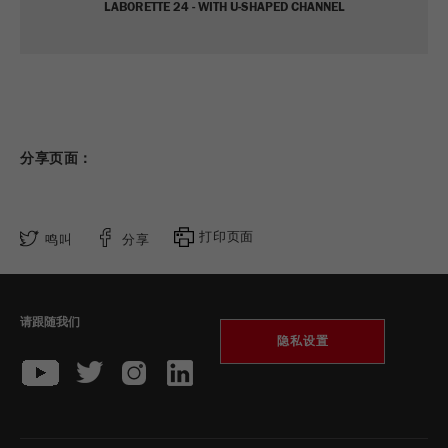
LABORETTE 24 - WITH U-SHAPED CHANNEL
Name
_ym_uid
Provider
Yandex
Purpose
用于标识网站用户
分享页面：
Cookie life cycle
1年
打印页面
鸣叫
分享
请跟随我们
隐私设置