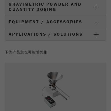
GRAVIMETRIC POWDER AND
Purpose
被谷歌分析用来限制请求率。
QUANTITY DOSING
Cookie life cycle
1天
EQUIPMENT / ACCESSORIES
Name
_ym_d
APPLICATIONS / SOLUTIONS
Provider
Yandex
下列产品您也可能感兴趣
Purpose
包含访问者首次访问网站的日期。
Cookie life cycle
1年
Name
_ym_isad
Provider
Yandex
Purpose
确定用户是否具有广告阻止程序
Cookie life cycle
2天