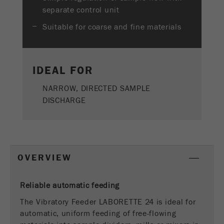
Name
PHPSESSID
这是过去的cookie，不再被谷歌分析使用。对于
separate control unit
仍然使用curchin.js跟踪代码的页面的向后兼容
Provider
php
Suitable for coarse and fine materials
Purpose
性，此cookie仍将被写入，并在关闭浏览器时过
期。但是，在调试和使用新的ga.js跟踪代码时，
在使用PHP session（）方法时设置PHP数据
不需要考虑此cookie。
Purpose
标识符，。
IDEAL FOR
Cookie
Cookie life
life
会话
会话结束
NARROW, DIRECTED SAMPLE
cycle
cycle
DISCHARGE
Name
__utmz
Provider
google
OVERVIEW
这个cookie是访问者资源cookie。它包含所有的
访客资源，当前访问的信息，以及通过活动跟踪
参数传递的信息。此cookie还存储上次访问的访
Reliable automatic feeding
问源是否与当前访问源不同。如果无法确定有关
Purpose
The Vibratory Feeder LABORETTE 24 is ideal for
访问者源的信息，则不会更改cookie。通过这种
automatic, uniform feeding of free-flowing
方式，谷歌分析可以将访客信息（如转换和电子