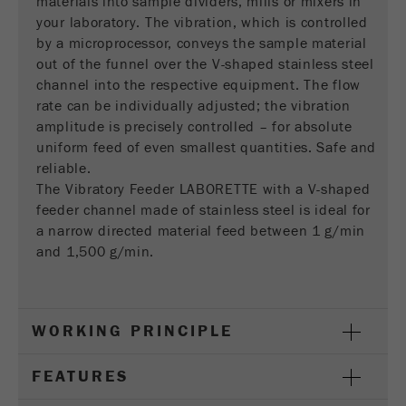
materials into sample dividers, mills or mixers in
商务交易）与访客源关联起来。cookie不包含有
your laboratory. The vibration, which is controlled
关过去访问者来源的历史信息。
by a microprocessor, conveys the sample material
out of the funnel over the V-shaped stainless steel
Cookie
channel into the respective equipment. The flow
life
6个月
rate can be individually adjusted; the vibration
cycle
amplitude is precisely controlled – for absolute
uniform feed of even smallest quantities. Safe and
Name
_ga
reliable.
The Vibratory Feeder LABORETTE with a V-shaped
Provider
Google Tag Manager Google
feeder channel made of stainless steel is ideal for
a narrow directed material feed between 1 g/min
注册一个独立访客ID，这个ID用于统计访客如
Purpose
and 1,500 g/min.
何使用网站的数据。
Cookie life
2年
cycle
WORKING PRINCIPLE
Name
_gid
FEATURES
Provider
google