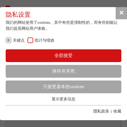
Toggle
✕
隐私设置
navigat
我们的网站使用了cookies。其中有些是强制性的，而有些则能让
我们提高网站用户体验。
SOFTWARE FOR
关键点
统计与绩效
PARTICLE SIZER
全部接受
ANALYSETTE 28
保存并关闭
只接受基本的cookies
应用顾问
FRITSCH销售
显示更多信息
关键点
Applications Laboratory
Chris Biamonte
基本的网站功能需要基本的cookies。这将确保网站正常运行。
隱私政策
|
收藏
FRITSCH Milling and Sizing, Inc.
Name
fe_typo_user
显示cookie信息