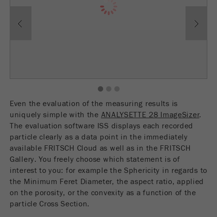
USA Headquarters
Previous
Ne
Provider
TYPO3
统计与绩效
Walter De Oliveira
FRITSCH GmbH - Milling and Sizing
此cookie是TYPO3的标准会话cookie。当用户登录
Purpose
Name
__utma
显示cookie信息
时，它将为一个封闭区域保存输入的访问数据。
USA Headquarters
Provider
google
Cookie
Melissa Fauth
FRITSCH Milling and Sizing, Inc.
life
会话结束
在这个cookie中，主要信息被存储以跟踪访问
cycle
1
2
3
者。在这个cookie中，存储了一个独立访客的
Purpose
Jeff Scott
ID、第一次访问的日期和时间、活动访问开始的
Even the evaluation of the measuring results is
FRITSCH Milling and Sizing, Inc.
Name
be_typo_user
时间以及所有访问网站的独立访客数量。
uniquely simple with the
ANALYSETTE 28 ImageSizer
.
The evaluation software ISS displays each recorded
Provider
TYPO3
Cookie
particle clearly as a data point in the immediately
life
2年
available FRITSCH Cloud as well as in the FRITSCH
“这个cookie告诉网站访问者是否登录到Typo3后
cycle
Purpose
Gallery. You freely choose which statement is of
端，并有权管理它们。”
interest to you: for example the Sphericity in regards to
Name
__utmc
the Minimum Feret Diameter, the aspect ratio, applied
Cookie
会话结束
on the porosity, or the convexity as a function of the
life cycle
Provider
google
particle Cross Section.