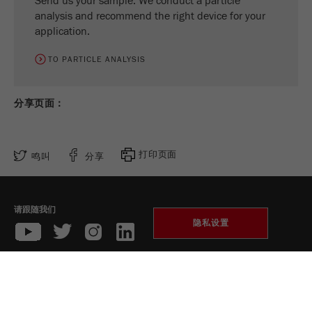
Send us your sample. We conduct a particle
analysis and recommend the right device for your
application.
Name
_ym_uid
TO PARTICLE ANALYSIS
Provider
Yandex
Purpose
用于标识网站用户
分享页面：
Cookie life cycle
1年
打印页面
鸣叫
分享
请跟随我们
隐私设置
收藏