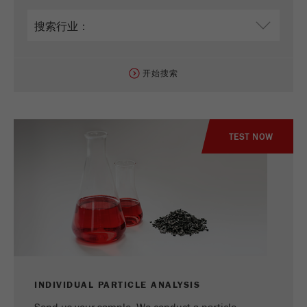
Purpose
被谷歌分析用来限制请求率。
Cookie life cycle
1天
开始搜索
Name
_ym_d
Provider
Yandex
TEST NOW
Purpose
包含访问者首次访问网站的日期。
Cookie life cycle
1年
Name
_ym_isad
Provider
Yandex
Purpose
确定用户是否具有广告阻止程序
INDIVIDUAL PARTICLE ANALYSIS
Cookie life cycle
2天