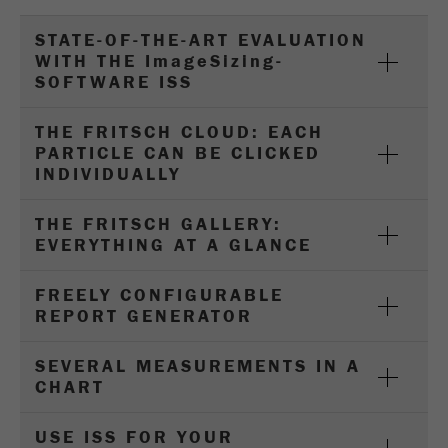
Name
PHPSESSID
这是过去的cookie，不再被谷歌分析使用。对于
仍然使用curchin.js跟踪代码的页面的向后兼容
STATE-OF-THE-ART EVALUATION
Provider
php
Purpose
性，此cookie仍将被写入，并在关闭浏览器时过
WITH THE I
mage
S
izing
-
期。但是，在调试和使用新的ga.js跟踪代码时，
SOFTWARE ISS
在使用PHP session（）方法时设置PHP数据
不需要考虑此cookie。
Purpose
标识符，。
THE FRITSCH CLOUD: EACH
Cookie
PARTICLE CAN BE CLICKED
Cookie life
life
会话
会话结束
INDIVIDUALLY
cycle
cycle
THE FRITSCH GALLERY:
Name
__utmz
EVERYTHING AT A GLANCE
Provider
google
FREELY CONFIGURABLE
REPORT GENERATOR
这个cookie是访问者资源cookie。它包含所有的
访客资源，当前访问的信息，以及通过活动跟踪
SEVERAL MEASUREMENTS IN A
参数传递的信息。此cookie还存储上次访问的访
CHART
问源是否与当前访问源不同。如果无法确定有关
Purpose
访问者源的信息，则不会更改cookie。通过这种
USE ISS FOR YOUR
方式，谷歌分析可以将访客信息（如转换和电子