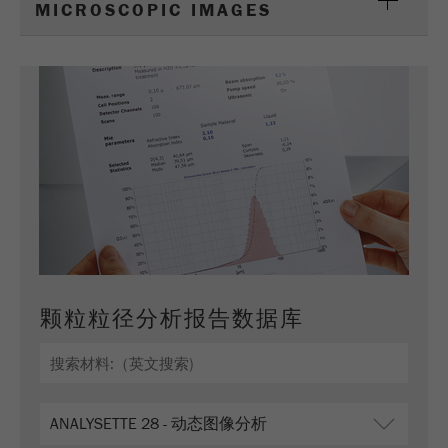
MICROSCOPIC IMAGES
商务交易）与访客源关联起来。cookie不包含有
关过去访问者来源的历史信息。
Cookie
life
6个月
cycle
Name
_ga
Provider
Google Tag Manager Google
注册一个独立访客ID，这个ID用于统计访客如
Purpose
何使用网站的数据。
颗粒粒径分析报告数据库
Cookie life
2年
cycle
Name
_gid
Provider
google