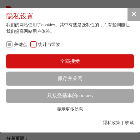
Toggle
✕
隐私设置
navigat
我们的网站使用了cookies。其中有些是强制性的，而有些则能让
我们提高网站用户体验。
我的询问
关键点
统计与绩效
您的询问列表中没有商品。
全部接受
保存并关闭
在FRITSCH的一切均由一手制造：
研磨。筛分。分样。
只接受基本的cookies
应用顾问
FRITSCH销售
粒径分析。
显示更多信息
关键点
Applications Laboratory
当然我们很乐意为您提供个人且全面的
咨询
。 – 欢迎联
Chris Biamonte
基本的网站功能需要基本的cookies。这将确保网站正常运行。
隱私政策
|
收藏
系我们！
FRITSCH Milling and Sizing, Inc.
Name
fe_typo_user
显示cookie信息
分享页面：