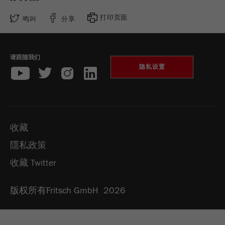
USA Headquarters
Provider
TYPO3
统计与绩效
Walter De Oliveira
打印页面
鸣叫
分享
FRITSCH GmbH - Milling and Sizing
此cookie是TYPO3的标准会话cookie。当用户登录
Purpose
Name
__utma
显示cookie信息
时，它将为一个封闭区域保存输入的访问数据。
USA Headquarters
请跟随我们
Provider
google
Cookie
Melissa Fauth
隐私设置
FRITSCH Milling and Sizing, Inc.
life
会话结束
在这个cookie中，主要信息被存储以跟踪访问
cycle
者。在这个cookie中，存储了一个独立访客的
Purpose
Jeff Scott
ID、第一次访问的日期和时间、活动访问开始的
FRITSCH Milling and Sizing, Inc.
Name
be_typo_user
时间以及所有访问网站的独立访客数量。
收藏
Provider
TYPO3
Cookie
隱私政策
life
2年
“这个cookie告诉网站访问者是否登录到Typo3后
cycle
收藏 Twitter
Purpose
端，并有权管理它们。”
Name
__utmc
版权所有Fritsch GmbH 2026
Cookie
会话结束
life cycle
Provider
google