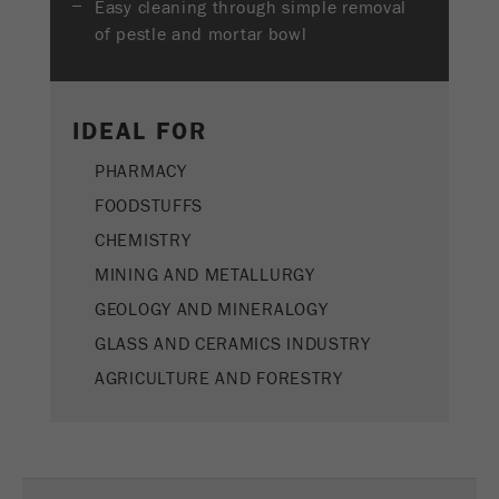
Easy cleaning through simple removal
Name
PHPSESSID
这是过去的cookie，不再被谷歌分析使用。对于
of pestle and mortar bowl
仍然使用curchin.js跟踪代码的页面的向后兼容
Provider
php
Purpose
性，此cookie仍将被写入，并在关闭浏览器时过
期。但是，在调试和使用新的ga.js跟踪代码时，
在使用PHP session（）方法时设置PHP数据
不需要考虑此cookie。
Purpose
IDEAL FOR
标识符，。
Cookie
PHARMACY
Cookie life
life
会话
会话结束
cycle
FOODSTUFFS
cycle
CHEMISTRY
Name
__utmz
MINING AND METALLURGY
GEOLOGY AND MINERALOGY
Provider
google
GLASS AND CERAMICS INDUSTRY
这个cookie是访问者资源cookie。它包含所有的
AGRICULTURE AND FORESTRY
访客资源，当前访问的信息，以及通过活动跟踪
参数传递的信息。此cookie还存储上次访问的访
问源是否与当前访问源不同。如果无法确定有关
Purpose
访问者源的信息，则不会更改cookie。通过这种
方式，谷歌分析可以将访客信息（如转换和电子