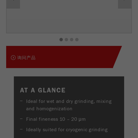
USA Headquarters
Provider
TYPO3
统计与绩效
Walter De Oliveira
FRITSCH GmbH - Milling and Sizing
此cookie是TYPO3的标准会话cookie。当用户登录
Purpose
Name
__utma
显示cookie信息
时，它将为一个封闭区域保存输入的访问数据。
USA Headquarters
Provider
google
Cookie
1
2
3
4
Melissa Fauth
FRITSCH Milling and Sizing, Inc.
life
会话结束
在这个cookie中，主要信息被存储以跟踪访问
cycle
询问产品
者。在这个cookie中，存储了一个独立访客的
Purpose
Jeff Scott
ID、第一次访问的日期和时间、活动访问开始的
FRITSCH Milling and Sizing, Inc.
Name
be_typo_user
时间以及所有访问网站的独立访客数量。
Provider
TYPO3
Cookie
AT A GLANCE
life
2年
“这个cookie告诉网站访问者是否登录到Typo3后
cycle
Purpose
Ideal for wet and dry grinding, mixing
端，并有权管理它们。”
and homogenization
Name
__utmc
Cookie
Final fineness 10 – 20 μm
会话结束
life cycle
Provider
google
Ideally suited for cryogenic grinding