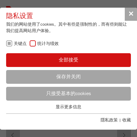
Toggle
✕
隐私设置
navigat
我们的网站使用了cookies。其中有些是强制性的，而有些则能让
我们提高网站用户体验。
Mortar Grinder
关键点
统计与绩效
PULVERISETTE 2
订货号
02.2000.00
全部接受
产品详情
保存并关闭
说明
只接受基本的cookies
应用顾问
FRITSCH销售
技术数据
显示更多信息
配件
关键点
Applications Laboratory
Chris Biamonte
基本的网站功能需要基本的cookies。这将确保网站正常运行。
隱私政策
|
收藏
FRITSCH Milling and Sizing, Inc.
视频 / 3D動畫
Previous
Ne
Name
fe_typo_user
显示cookie信息
下载