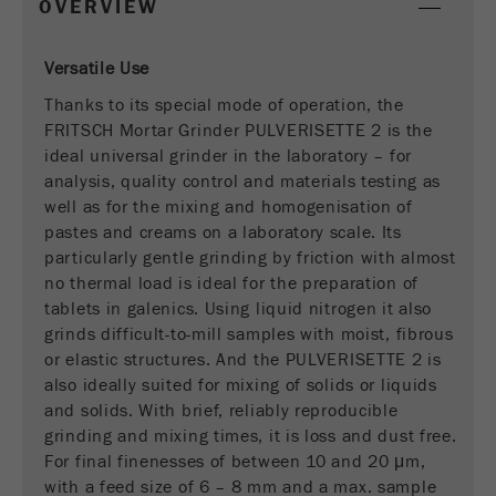
OVERVIEW
商务交易）与访客源关联起来。cookie不包含有
关过去访问者来源的历史信息。
Versatile Use
Cookie
Thanks to its special mode of operation, the
life
6个月
FRITSCH Mortar Grinder PULVERISETTE 2 is the
cycle
ideal universal grinder in the laboratory – for
analysis, quality control and materials testing as
Name
_ga
well as for the mixing and homogenisation of
pastes and creams on a laboratory scale. Its
Provider
Google Tag Manager Google
particularly gentle grinding by friction with almost
no thermal load is ideal for the preparation of
注册一个独立访客ID，这个ID用于统计访客如
Purpose
tablets in galenics. Using liquid nitrogen it also
何使用网站的数据。
grinds difficult-to-mill samples with moist, fibrous
Cookie life
or elastic structures. And the PULVERISETTE 2 is
2年
cycle
also ideally suited for mixing of solids or liquids
and solids. With brief, reliably reproducible
grinding and mixing times, it is loss and dust free.
Name
_gid
For final finenesses of between 10 and 20 μm,
with a feed size of 6 – 8 mm and a max. sample
Provider
google