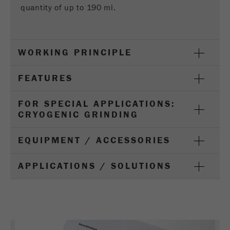
quantity of up to 190 ml.
Purpose
被谷歌分析用来限制请求率。
Cookie life cycle
1天
WORKING PRINCIPLE
Name
_ym_d
FEATURES
Provider
Yandex
FOR SPECIAL APPLICATIONS:
Purpose
包含访问者首次访问网站的日期。
CRYOGENIC GRINDING
Cookie life cycle
1年
EQUIPMENT / ACCESSORIES
Name
_ym_isad
APPLICATIONS / SOLUTIONS
Provider
Yandex
Purpose
确定用户是否具有广告阻止程序
Cookie life cycle
2天