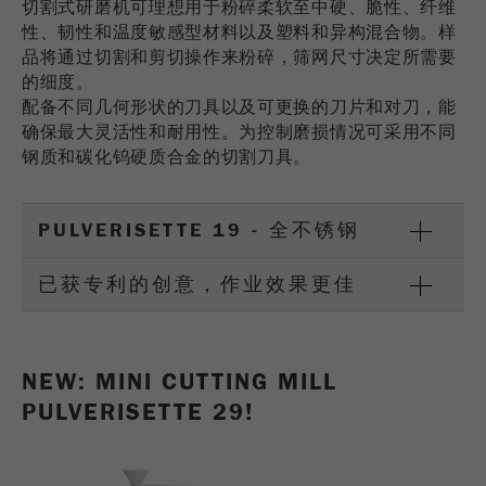
切割式研磨机可理想用于粉碎柔软至中硬、脆性、纤维
USA Headquarters
Provider
TYPO3
性、韧性和温度敏感型材料以及塑料和异构混合物。样
统计与绩效
Walter De Oliveira
品将通过切割和剪切操作来粉碎，筛网尺寸决定所需要
FRITSCH GmbH - Milling and Sizing
此cookie是TYPO3的标准会话cookie。当用户登录
的细度。
Purpose
Name
__utma
显示cookie信息
时，它将为一个封闭区域保存输入的访问数据。
配备不同几何形状的刀具以及可更换的刀片和对刀，能
USA Headquarters
确保最大灵活性和耐用性。为控制磨损情况可采用不同
Provider
google
Cookie
Melissa Fauth
钢质和碳化钨硬质合金的切割刀具。
FRITSCH Milling and Sizing, Inc.
life
会话结束
在这个cookie中，主要信息被存储以跟踪访问
cycle
者。在这个cookie中，存储了一个独立访客的
Purpose
Jeff Scott
PULVERISETTE 19 - 全不锈钢
ID、第一次访问的日期和时间、活动访问开始的
FRITSCH Milling and Sizing, Inc.
Name
be_typo_user
时间以及所有访问网站的独立访客数量。
已获专利的创意，作业效果更佳
Provider
TYPO3
Cookie
life
2年
“这个cookie告诉网站访问者是否登录到Typo3后
cycle
Purpose
端，并有权管理它们。”
NEW: MINI CUTTING MILL
Name
__utmc
PULVERISETTE 29!
Cookie
会话结束
life cycle
Provider
google