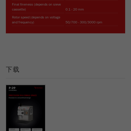
Final fineness (depends on sieve
cassette)
0.1 - 20 mm
Rotor speed (depends on voltage
and frequency)
50/700 - 300/3000 rpm
下载