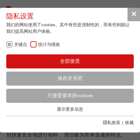
Toggle
✕
隐私设置
navigat
我们的网站使用了cookies。其中有些是强制性的，而有些则能让
我们提高网站用户体验。
切割式研磨机 - 清
关键点
统计与绩效
洁方便无以伦比
全部接受
保存并关闭
灵活稳健
只接受基本的cookies
应用顾问
FRITSCH销售
FRITSCH切割式研磨机产品系列可以为每一种应用场合
显示更多信息
关键点
Applications Laboratory
提供最合适的解决方案：标准型号适用于大多数常见应
Chris Biamonte
用，强劲有力的型号适用于硬度更大的材料，现在又新
基本的网站功能需要基本的cookies。这将确保网站正常运行。
隱私政策
|
收藏
FRITSCH Milling and Sizing, Inc.
增可通用的宽范围可变转速功能。所有型号都具备能特
Name
fe_typo_user
显示cookie信息
别快速安全地进行粉碎、清洁极为简单迅速的特点。