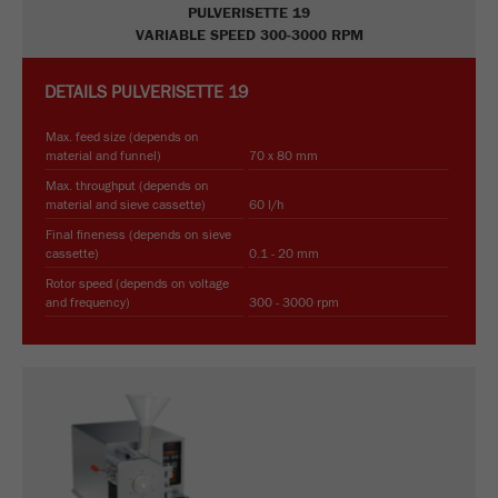
PULVERISETTE 19
VARIABLE SPEED 300-3000 RPM
Purpose
被谷歌分析用来限制请求率。
Cookie life cycle
1天
DETAILS
PULVERISETTE 19
Max. feed size (depends on
Name
_ym_d
material and funnel)
70 x 80 mm
Max. throughput (depends on
Provider
Yandex
material and sieve cassette)
60 l/h
Final fineness (depends on sieve
Purpose
包含访问者首次访问网站的日期。
cassette)
0.1 - 20 mm
Rotor speed (depends on voltage
Cookie life cycle
1年
and frequency)
300 - 3000 rpm
Name
_ym_isad
Provider
Yandex
Purpose
确定用户是否具有广告阻止程序
Cookie life cycle
2天