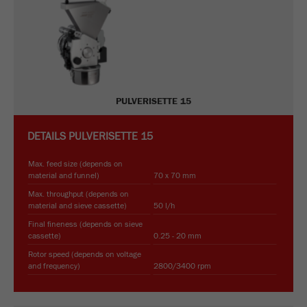
PULVERISETTE 15
DETAILS
PULVERISETTE 15
Max. feed size (depends on
material and funnel)
70 x 70 mm
Max. throughput (depends on
material and sieve cassette)
50 l/h
Final fineness (depends on sieve
cassette)
0.25 - 20 mm
Rotor speed (depends on voltage
and frequency)
2800/3400 rpm