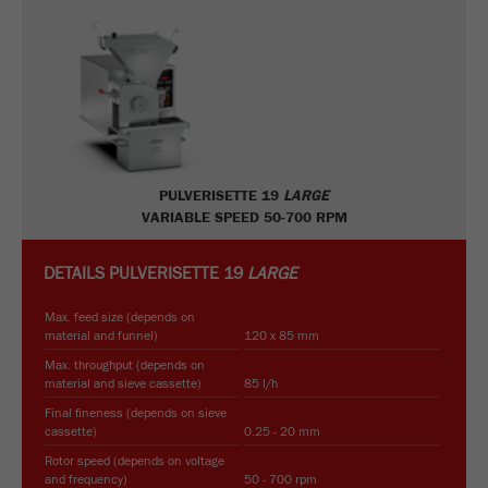
PULVERISETTE 19
LARGE
VARIABLE SPEED 50-700 RPM
DETAILS
PULVERISETTE 19
LARGE
Max. feed size (depends on
material and funnel)
120 x 85 mm
Max. throughput (depends on
material and sieve cassette)
85 l/h
Final fineness (depends on sieve
cassette)
0.25 - 20 mm
Rotor speed (depends on voltage
and frequency)
50 - 700 rpm