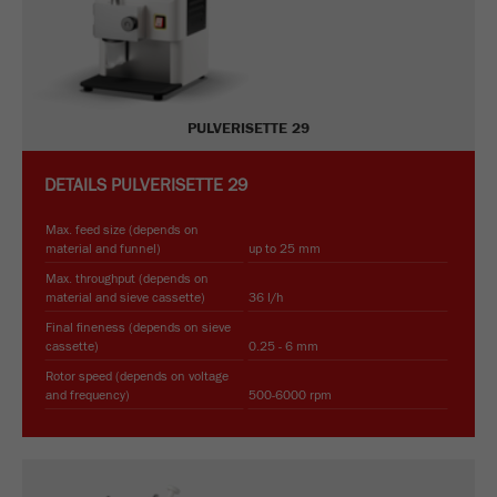
PULVERISETTE 29
DETAILS
PULVERISETTE 29
Max. feed size (depends on
material and funnel)
up to 25 mm
Max. throughput (depends on
material and sieve cassette)
36 l/h
Final fineness (depends on sieve
cassette)
0.25 - 6 mm
Rotor speed (depends on voltage
and frequency)
500-6000 rpm