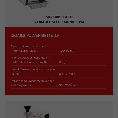
Name
_ym_uid
PULVERISETTE 19
VARIABLE SPEED 50-700 RPM
Provider
Yandex
Purpose
用于标识网站用户
DETAILS
PULVERISETTE 19
Cookie life cycle
Max. feed size (depends on
1年
material and funnel)
70 x 80 mm
Max. throughput (depends on
material and sieve cassette)
60 l/h
Final fineness (depends on sieve
cassette)
0.1 - 20 mm
Rotor speed (depends on voltage
and frequency)
50 - 700 rpm