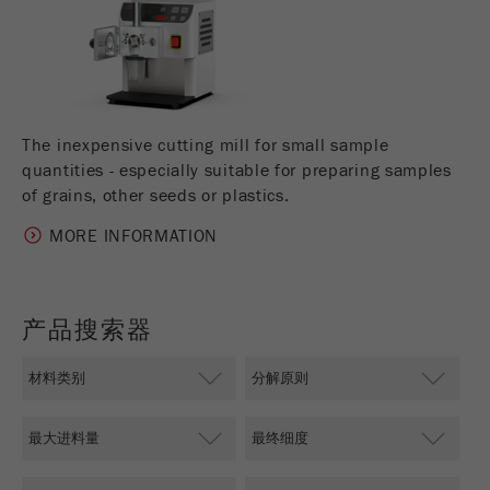
Name
PHPSESSID
这是过去的cookie，不再被谷歌分析使用。对于
仍然使用curchin.js跟踪代码的页面的向后兼容
Provider
php
Purpose
性，此cookie仍将被写入，并在关闭浏览器时过
期。但是，在调试和使用新的ga.js跟踪代码时，
在使用PHP session（）方法时设置PHP数据
不需要考虑此cookie。
Purpose
标识符，。
The inexpensive cutting mill for small sample
Cookie
quantities - especially suitable for preparing samples
Cookie life
life
会话
会话结束
of grains, other seeds or plastics.
cycle
cycle
MORE INFORMATION
Name
__utmz
Provider
google
产品搜索器
这个cookie是访问者资源cookie。它包含所有的
访客资源，当前访问的信息，以及通过活动跟踪
参数传递的信息。此cookie还存储上次访问的访
问源是否与当前访问源不同。如果无法确定有关
Purpose
访问者源的信息，则不会更改cookie。通过这种
方式，谷歌分析可以将访客信息（如转换和电子