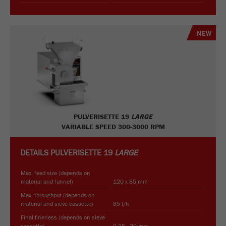
NEW
PULVERISETTE 19
LARGE
VARIABLE SPEED 300-3000 RPM
DETAILS
PULVERISETTE 19
LARGE
Max. feed size (depends on
material and funnel)
120 x 85 mm
Max. throughput (depends on
material and sieve cassette)
85 l/h
Final fineness (depends on sieve