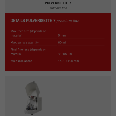
PULVERISETTE 7
premium line
Purpose
被谷歌分析用来限制请求率。
Cookie life cycle
1天
DETAILS
PULVERISETTE 7
premium line
Max. feed size (depends on
Name
_ym_d
material)
5 mm
Max. sample quantity
60 ml
Provider
Yandex
Final fineness (depends on
material)
< 0.05 µm
Purpose
包含访问者首次访问网站的日期。
Main disc speed
150 - 1100 rpm
Cookie life cycle
1年
Name
_ym_isad
Provider
Yandex
Purpose
确定用户是否具有广告阻止程序
Cookie life cycle
2天