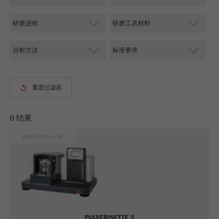
Name
PHPSESSID
这是过去的cookie，不再被谷歌分析使用。对于
仍然使用curchin.js跟踪代码的页面的向后兼容
Provider
php
Purpose
性，此cookie仍将被写入，并在关闭浏览器时过
期。但是，在调试和使用新的ga.js跟踪代码时，
在使用PHP session（）方法时设置PHP数据
不需要考虑此cookie。
Purpose
标识符，。
Cookie
Cookie life
life
会话
会话结束
cycle
cycle
Name
__utmz
6 结果
premium line
Provider
google
这个cookie是访问者资源cookie。它包含所有的
访客资源，当前访问的信息，以及通过活动跟踪
参数传递的信息。此cookie还存储上次访问的访
问源是否与当前访问源不同。如果无法确定有关
Purpose
访问者源的信息，则不会更改cookie。通过这种
方式，谷歌分析可以将访客信息（如转换和电子
PULVERISETTE 5