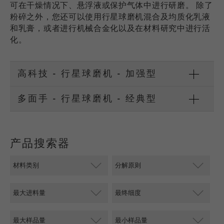
可在干燥情况下、悬浮液或保护气体中进行研磨。 除了
USA Headquarters
Provider
TYPO3
粉碎之外，您还可以使用行星球磨机混合及均质化乳液
统计与绩效
Walter De Oliveira
FRITSCH GmbH - Milling and Sizing
和乳膏，或者进行机械合金化以及在材料研究中进行活
此cookie是TYPO3的标准会话cookie。当用户登录
Purpose
化。
Name
__utma
显示cookie信息
时，它将为一个封闭区域保存输入的访问数据。
USA Headquarters
Provider
google
Cookie
Melissa Fauth
高科技 - 行星球磨机 - 加强型
FRITSCH Milling and Sizing, Inc.
life
会话结束
在这个cookie中，主要信息被存储以跟踪访问
cycle
者。在这个cookie中，存储了一个独立访客的
多面手 - 行星球磨机 - 经典型
Purpose
Jeff Scott
ID、第一次访问的日期和时间、活动访问开始的
FRITSCH Milling and Sizing, Inc.
Name
be_typo_user
时间以及所有访问网站的独立访客数量。
Provider
TYPO3
Cookie
产品搜索器
life
2年
“这个cookie告诉网站访问者是否登录到Typo3后
cycle
Purpose
端，并有权管理它们。”
Name
__utmc
Cookie
会话结束
life cycle
Provider
google