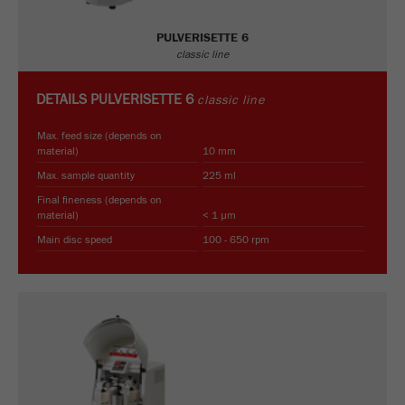
PULVERISETTE 6
classic line
DETAILS
PULVERISETTE 6
classic line
Max. feed size (depends on
material)
10 mm
Max. sample quantity
225 ml
Final fineness (depends on
material)
< 1 µm
Main disc speed
100 - 650 rpm