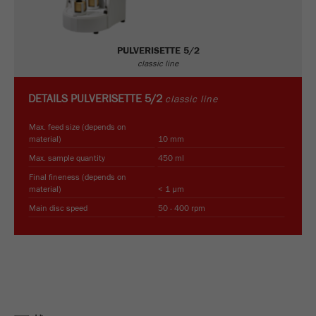
PULVERISETTE 5/2
classic line
DETAILS
PULVERISETTE 5/2
classic line
Max. feed size (depends on
material)
10 mm
Max. sample quantity
450 ml
Final fineness (depends on
material)
< 1 µm
Main disc speed
50 - 400 rpm