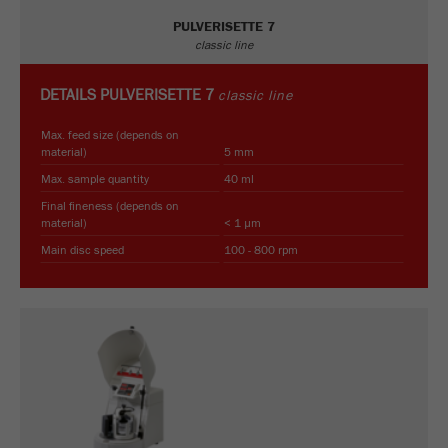
PULVERISETTE 7
classic line
Name
_ym_uid
Provider
Yandex
DETAILS
PULVERISETTE 7
classic line
Purpose
用于标识网站用户
Max. feed size (depends on
material)
5 mm
Cookie life cycle
1年
Max. sample quantity
40 ml
Final fineness (depends on
material)
< 1 µm
Main disc speed
100 - 800 rpm