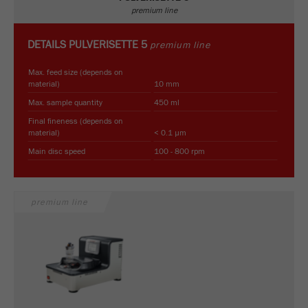
商务交易）与访客源关联起来。cookie不包含有
premium line
关过去访问者来源的历史信息。
DETAILS
PULVERISETTE 5
premium line
Cookie
life
6个月
Max. feed size (depends on
cycle
material)
10 mm
Max. sample quantity
450 ml
Name
_ga
Final fineness (depends on
material)
< 0.1 µm
Provider
Google Tag Manager Google
Main disc speed
100 - 800 rpm
注册一个独立访客ID，这个ID用于统计访客如
Purpose
何使用网站的数据。
premium line
Cookie life
2年
cycle
Name
_gid
Provider
google