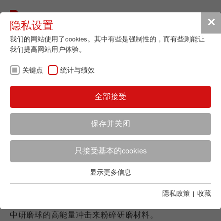
Toggle
✕
隐私设置
navigat
我们的网站使用了cookies。其中有些是强制性的，而有些则能让
我们提高网站用户体验。
行星球磨机 - 实验
关键点
统计与绩效
室日常工作的高性
全部接受
能多面手
保存并关闭
只接受基本的cookies
应用顾问
FRITSCH销售
高度且多功能
显示更多信息
关键点
Applications Laboratory
Chris Biamonte
基本的网站功能需要基本的cookies。这将确保网站正常运行。
行星球磨机非常适合坚硬、中等硬度、软性、脆性、韧
隱私政策
|
收藏
FRITSCH Milling and Sizing, Inc.
性以及湿润物料的细磨。 主要是通过不断旋转的研磨碗
Name
fe_typo_user
显示cookie信息
中研磨球的高能量冲击来粉碎研磨材料。