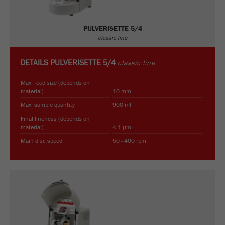
PULVERISETTE 5/4
classic line
DETAILS
PULVERISETTE 5/4
classic line
Max. feed size (depends on
material)
10 mm
Max. sample quantity
900 ml
Final fineness (depends on
material)
< 1 µm
Main disc speed
50 - 400 rpm