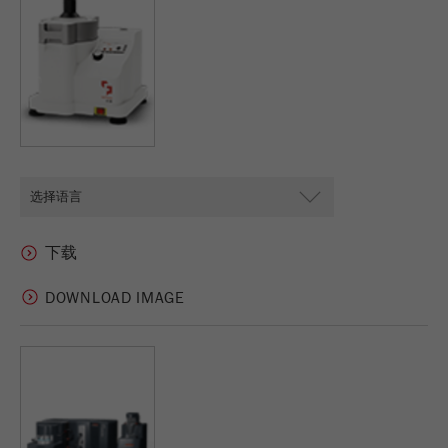
Name
PHPSESSID
这是过去的cookie，不再被谷歌分析使用。对于
仍然使用curchin.js跟踪代码的页面的向后兼容
Provider
php
Purpose
性，此cookie仍将被写入，并在关闭浏览器时过
期。但是，在调试和使用新的ga.js跟踪代码时，
在使用PHP session（）方法时设置PHP数据
不需要考虑此cookie。
Purpose
标识符，。
Cookie
Cookie life
life
会话
会话结束
cycle
cycle
Name
__utmz
Provider
google
DOWNLOAD IMAGE
这个cookie是访问者资源cookie。它包含所有的
访客资源，当前访问的信息，以及通过活动跟踪
参数传递的信息。此cookie还存储上次访问的访
问源是否与当前访问源不同。如果无法确定有关
Purpose
访问者源的信息，则不会更改cookie。通过这种
方式，谷歌分析可以将访客信息（如转换和电子