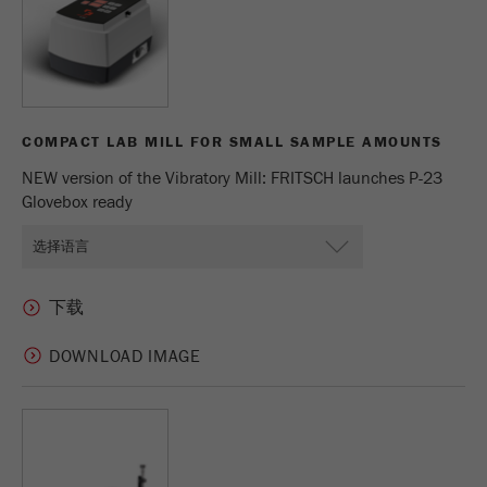
Purpose
被谷歌分析用来限制请求率。
Cookie life cycle
1天
COMPACT LAB MILL FOR SMALL SAMPLE AMOUNTS
Name
_ym_d
NEW version of the Vibratory Mill: FRITSCH launches P-23
Provider
Yandex
Glovebox ready
Purpose
包含访问者首次访问网站的日期。
Cookie life cycle
1年
Name
_ym_isad
DOWNLOAD IMAGE
Provider
Yandex
Purpose
确定用户是否具有广告阻止程序
Cookie life cycle
2天