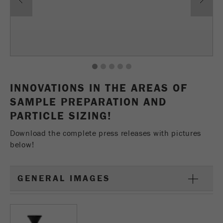
Provider
TYPO3
统计与绩效
此cookie是TYPO3的标准会话cookie。当用户登录
Purpose
Name
__utma
显示cookie信息
时，它将为一个封闭区域保存输入的访问数据。
Provider
google
Cookie
1
2
3
4
5
life
会话结束
在这个cookie中，主要信息被存储以跟踪访问
INNOVATIONS IN THE AREAS OF
cycle
者。在这个cookie中，存储了一个独立访客的
SAMPLE PREPARATION AND
Purpose
ID、第一次访问的日期和时间、活动访问开始的
PARTICLE SIZING!
Name
be_typo_user
时间以及所有访问网站的独立访客数量。
Download the complete press releases with pictures
Provider
TYPO3
Cookie
below!
life
2年
“这个cookie告诉网站访问者是否登录到Typo3后
cycle
Purpose
端，并有权管理它们。”
GENERAL IMAGES
Name
__utmc
Cookie
会话结束
life cycle
Provider
google