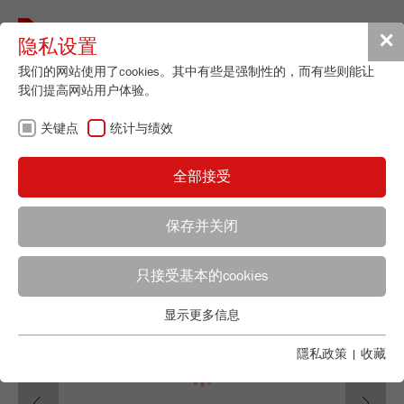
Toggle
✕
隐私设置
navigat
我们的网站使用了cookies。其中有些是强制性的，而有些则能让
我们提高网站用户体验。
PRESS RELEASES
关键点
统计与绩效
FOR DOWNLOAD
全部接受
保存并关闭
Selina Stemmler
只接受基本的cookies
FRITSCH GmbH - Milling and Sizing
显示更多信息
Industriestrasse 8
关键点
55743 Idar-Oberstein
基本的网站功能需要基本的cookies。这将确保网站正常运行。
隱私政策
|
收藏
电话
+49 67 84 70 155
Previous
Ne
Name
fe_typo_user
显示cookie信息