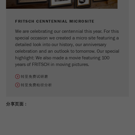
FRITSCH CENNTENNIAL MICROSITE
We are celebrating our centennial this year. For this
special occasion we created a micro site featuring a
detailed look into our history, our anniversary
celebration and an outlook to tomorrow. Our special
highlight: We also made a movie featuring 100
years of FRITSCH in moving pictures.
转至免费试研磨
转至免费粒径分析
分享页面：