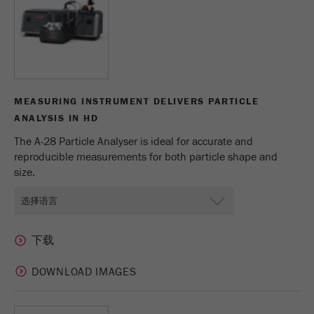
Name
_ym_uid
Provider
Yandex
Purpose
用于标识网站用户
MEASURING INSTRUMENT DELIVERS PARTICLE
ANALYSIS IN HD
Cookie life cycle
1年
The A-28 Particle Analyser is ideal for accurate and
reproducible measurements for both particle shape and
size.
DOWNLOAD IMAGES