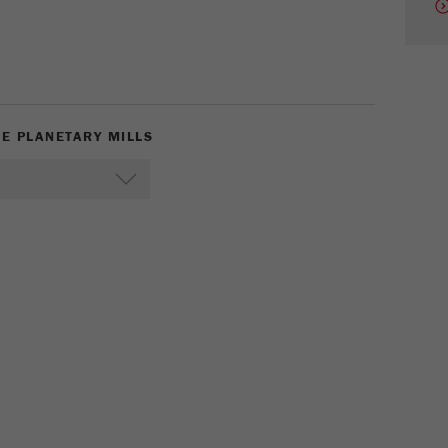
Name
_ym_uid
Provider
Yandex
Purpose
用于标识网站用户
Cookie life cycle
1年
E PLANETARY MILLS