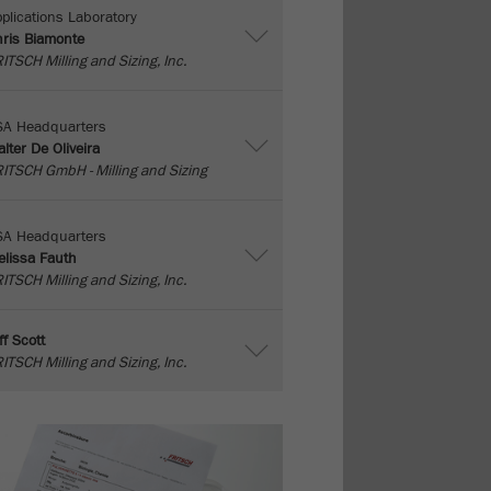
plications Laboratory
ris Biamonte
ITSCH Milling and Sizing, Inc.
SA Headquarters
lter De Oliveira
ITSCH GmbH - Milling and Sizing
SA Headquarters
lissa Fauth
ITSCH Milling and Sizing, Inc.
ff Scott
ITSCH Milling and Sizing, Inc.