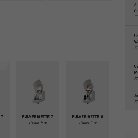
Name
PHPSESSID
这是过去的cookie，不再被谷歌分析使用。对于仍然使用
Ap
curchin.js跟踪代码的页面的向后兼容性，此cookie仍将被
Ch
Purpose
Provider
php
写入，并在关闭浏览器时过期。但是，在调试和使用新的
FR
ga.js跟踪代码时，不需要考虑此cookie。
在使用PHP session（）方法时设置PHP数据标识
Purpose
符，。
U
Cookie
Wa
life
会话
FR
Cookie life
cycle
会话结束
cycle
U
Name
__utmz
Me
FR
Provider
google
这个cookie是访问者资源cookie。它包含所有的访客资
Je
源，当前访问的信息，以及通过活动跟踪参数传递的信
FR
息。此cookie还存储上次访问的访问源是否与当前访问源
Purpose
不同。如果无法确定有关访问者源的信息，则不会更改
 7
PULVERISETTE 7
PULVERISETTE 6
cookie。通过这种方式，谷歌分析可以将访客信息（如转
classic line
classic line
换和电子商务交易）与访客源关联起来。cookie不包含有
关过去访问者来源的历史信息。