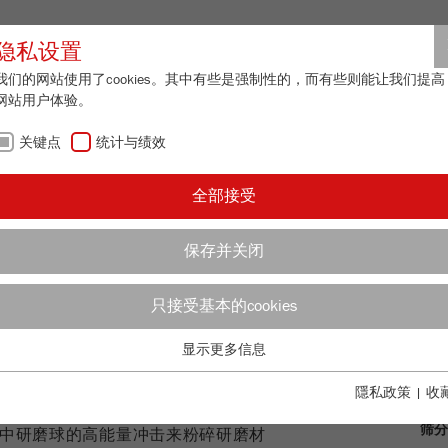
合作伙伴登
隐私设置
我们的网站使用了cookies。其中有些是强制性的，而有些则能让我们提高
网站用户体验。
关于我们
最新资讯
联系方式
关键点
统计与绩效
全部接受
- 实验室日常工作
保存并关闭
面手
只接受基本的cookies
概览
显示更多信息
关键点
研磨
基本的网站功能需要基本的cookies。这将确保网站正常运行。
隱私政策
|
收
、软性、脆性、韧性以及湿润物料的
Name
fe_typo_user
显示cookie信息
筛分
碗中研磨球的高能量冲击来粉碎研磨材