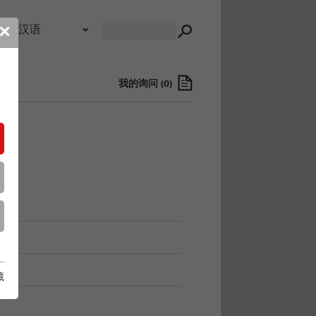
录
✕
我的询问
(
0
)
藏