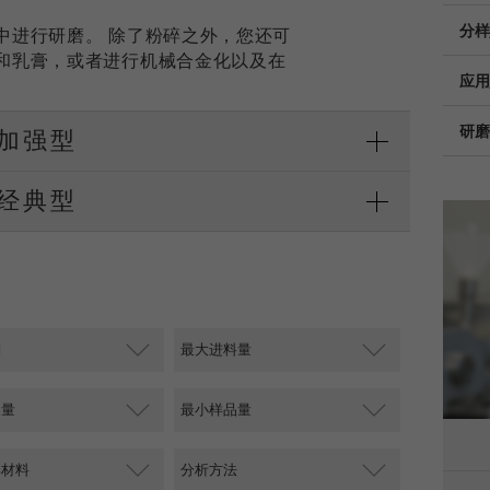
Provider
TYPO3
分样
中进行研磨。 除了粉碎之外，您还可
统计与绩效
和乳膏，或者进行机械合金化以及在
此cookie是TYPO3的标准会话cookie。当用户登录时，它
应用
Purpose
Name
__utma
显示cookie信息
将为一个封闭区域保存输入的访问数据。
研磨
 加强型
Provider
google
Cookie
life
会话结束
在这个cookie中，主要信息被存储以跟踪访问者。在这个
cycle
 经典型
cookie中，存储了一个独立访客的ID、第一次访问的日期
Purpose
和时间、活动访问开始的时间以及所有访问网站的独立访
Name
be_typo_user
客数量。
Provider
TYPO3
Cookie
life
2年
“这个cookie告诉网站访问者是否登录到Typo3后端，并
cycle
Purpose
有权管理它们。”
Name
__utmc
Cookie life
会话结束
cycle
Provider
google