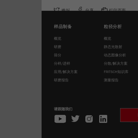
鸣叫
分享
打印页面
样品制备
粒径分析
概览
概览
研磨
静态光散射
筛分
动态图像分析
分样/进样
分散/解决方案
应用/解决方案
FRITSCH知识库
研磨报告
测量报告
请跟随我们