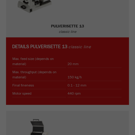
Purpose
被谷歌分析用来限制请求率。
Cookie life cycle
1天
PULVERISETTE 13
classic line
Name
_ym_d
DETAILS
PULVERISETTE 13
classic line
Provider
Yandex
Max. feed size (depends on
material)
20 mm
Purpose
包含访问者首次访问网站的日期。
Max. throughput (depends on
material)
150 kg/h
Cookie life cycle
1年
Final fineness
0.1 - 12 mm
Motor speed
440 rpm
Name
_ym_isad
Provider
Yandex
Purpose
确定用户是否具有广告阻止程序
Cookie life cycle
2天