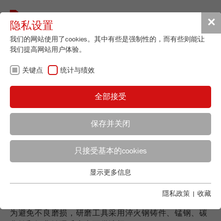
Toggle
✕
隐私设置
navigat
我们的网站使用了cookies。其中有些是强制性的，而有些则能让
我们提高网站用户体验。
盘式研磨机 - 大批
关键点
统计与绩效
量精细研磨
全部接受
保存并关闭
快速而稳健
只接受基本的cookies
应用顾问
FRITSCH销售
盘式研磨机特别适用于中等粒度范围的柔软至坚硬、韧
显示更多信息
关键点
Applications Laboratory
性和温度敏感型固体材料的精细粉碎。 研磨物料通过两
Chris Biamonte
个具有粗齿盘的研磨盘之间相互作用产生的压力和剪切
基本的网站功能需要基本的cookies。这将确保网站正常运行。
隱私政策
|
收藏
FRITSCH Milling and Sizing, Inc.
作用力进行粉碎。
Name
fe_typo_user
显示cookie信息
为避免不良磨损，研磨工具采用淬火钢铸件、锰钢、碳