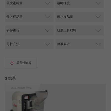
Name
PHPSESSID
这是过去的cookie，不再被谷歌分析使用。对于
仍然使用curchin.js跟踪代码的页面的向后兼容
Provider
php
Purpose
性，此cookie仍将被写入，并在关闭浏览器时过
期。但是，在调试和使用新的ga.js跟踪代码时，
在使用PHP session（）方法时设置PHP数据
不需要考虑此cookie。
Purpose
标识符，。
Cookie
Cookie life
life
会话
会话结束
cycle
cycle
Name
__utmz
Provider
google
3 结果
这个cookie是访问者资源cookie。它包含所有的
访客资源，当前访问的信息，以及通过活动跟踪
premium line
参数传递的信息。此cookie还存储上次访问的访
问源是否与当前访问源不同。如果无法确定有关
Purpose
访问者源的信息，则不会更改cookie。通过这种
方式，谷歌分析可以将访客信息（如转换和电子