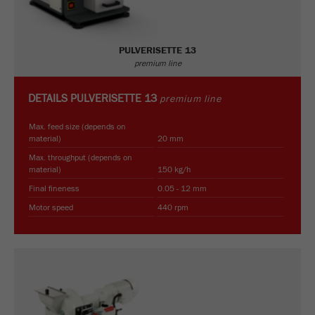
商务交易）与访客源关联起来。cookie不包含有
关过去访问者来源的历史信息。
PULVERISETTE 13
Cookie
premium line
life
6个月
cycle
DETAILS
PULVERISETTE 13
premium line
Name
_ga
Max. feed size (depends on
material)
20 mm
Provider
Google Tag Manager Google
Max. throughput (depends on
material)
150 kg/h
注册一个独立访客ID，这个ID用于统计访客如
Purpose
Final fineness
0.05 - 12 mm
何使用网站的数据。
Motor speed
440 rpm
Cookie life
2年
cycle
Name
_gid
Provider
google