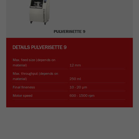
Name
_ym_uid
Provider
Yandex
PULVERISETTE 9
Purpose
用于标识网站用户
DETAILS
PULVERISETTE 9
Cookie life cycle
1年
Max. feed size (depends on
material)
12 mm
Max. throughput (depends on
material)
250 ml
Final fineness
10 - 20 µm
Motor speed
600 - 1500 rpm