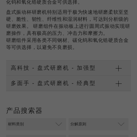
化钨和氧化锆硬质合金可供选择。
USA Headquarters
Provider
TYPO3
统计与绩效
Walter De Oliveira
盘式振动杯研磨机特别适用于极为快速地研磨柔软至坚
FRITSCH GmbH - Milling and Sizing
硬、脆性、韧性、纤维性和湿润材料，可达到分析级的
此cookie是TYPO3的标准会话cookie。当用户登录
Purpose
Name
__utma
显示cookie信息
研磨效果。 研磨组件在振动板上进行圆周式振动实现研
时，它将为一个封闭区域保存输入的访问数据。
磨操作，具有极高的压力、冲击力和摩擦力。
USA Headquarters
Provider
google
研磨组件采用各类不同钢材、碳化钨和氧化锆硬质合金
Cookie
Melissa Fauth
FRITSCH Milling and Sizing, Inc.
等可供选择，以避免不良磨损。
life
会话结束
在这个cookie中，主要信息被存储以跟踪访问
cycle
者。在这个cookie中，存储了一个独立访客的
Purpose
Jeff Scott
ID、第一次访问的日期和时间、活动访问开始的
高科技 - 盘式研磨机 - 加强型
FRITSCH Milling and Sizing, Inc.
Name
be_typo_user
时间以及所有访问网站的独立访客数量。
多面手 - 盘式研磨机 - 经典型
Provider
TYPO3
Cookie
life
2年
“这个cookie告诉网站访问者是否登录到Typo3后
cycle
Purpose
端，并有权管理它们。”
产品搜索器
Name
__utmc
Cookie
会话结束
life cycle
Provider
google