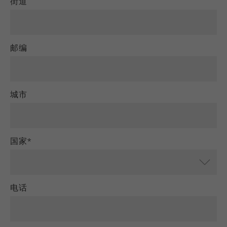
街道
商务交易）与访客源关联起来。cookie不包含有
关过去访问者来源的历史信息。
Cookie
邮编
life
6个月
cycle
Name
_ga
城市
Provider
Google Tag Manager Google
注册一个独立访客ID，这个ID用于统计访客如
Purpose
国家*
何使用网站的数据。
Cookie life
2年
cycle
电话
Name
_gid
Provider
google