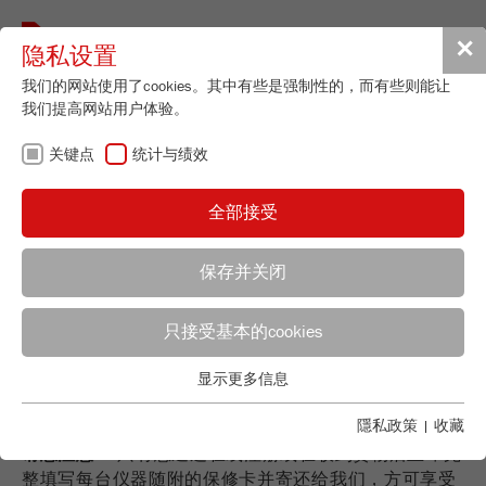
Toggle
✕
隐私设置
navigat
我们的网站使用了cookies。其中有些是强制性的，而有些则能让
我们提高网站用户体验。
在线注册
关键点
统计与绩效
FRITSCH保修
全部接受
保存并关闭
请您在线注册您的实验室仪器
Technical Service - Particle Sizing Instruments
只接受基本的cookies
Jerome Kempken
请您在线注册您的实验室仪器 很高兴您选择了FRITSCH
FRITSCH GmbH - Milling and Sizing
显示更多信息
关键点
产品。 根据我们的保修条款，我们为您的FRITSCH仪器
Industriestrasse 8
提供2年的生产商质保。
基本的网站功能需要基本的cookies。这将确保网站正常运行。
隱私政策
|
收藏
55743 Idar-Oberstein
请您注意：
只有您通过在线注册或在收到货物后立即完
Name
fe_typo_user
显示cookie信息
电话
+49 67 84 70 277
整填写每台仪器随附的保修卡并寄还给我们，方可享受