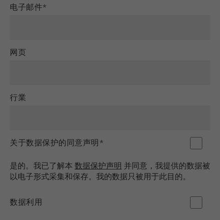
电子邮件*
Purpose
被谷歌分析用来限制请求率。
Cookie life cycle
1天
网页
Name
_ym_d
Provider
Yandex
行業
Purpose
包含访问者首次访问网站的日期。
Cookie life cycle
1年
关于数据保护的同意声明*
Name
_ym_isad
是的。我已了解本
数据保护声明
并同意，我提供的数据被
Provider
Yandex
以电子形式采集和保存。我的数据只被用于此目的。
Purpose
确定用户是否具有广告阻止程序
数据利用
Cookie life cycle
2天