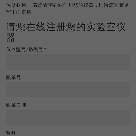
保修权利。 若您希望在线注册您的仪器，则请您完整填
Provider
TYPO3
统计与绩效
写下面表格。
此cookie是TYPO3的标准会话cookie。当用户登录
Purpose
请您在线注册您的实验室仪
Name
__utma
显示cookie信息
时，它将为一个封闭区域保存输入的访问数据。
器
Provider
google
Cookie
life
会话结束
仪器型号/系列号*
在这个cookie中，主要信息被存储以跟踪访问
cycle
者。在这个cookie中，存储了一个独立访客的
Purpose
ID、第一次访问的日期和时间、活动访问开始的
Name
be_typo_user
时间以及所有访问网站的独立访客数量。
账单号
Provider
TYPO3
Cookie
life
2年
“这个cookie告诉网站访问者是否登录到Typo3后
cycle
Purpose
端，并有权管理它们。”
账单日期
Technical Service - Sample Preparation Instruments
Name
__utmc
Cookie
Tobias Schmell
会话结束
life cycle
FRITSCH GmbH - Milling and Sizing
Provider
google
称呼
Industriestrasse 8