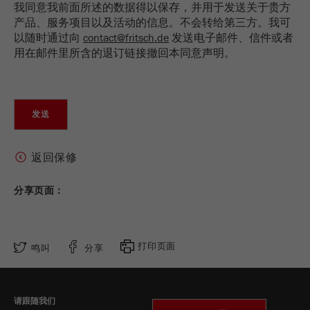
我同意我前面所述的数据得以保存，并用于发送关于贵方
产品、服务项目以及活动的信息。不会转给第三方。我可
Name
_ym_uid
以随时通过向
contact@fritsch.de
发送电子邮件、信件或者
用在邮件里所含的退订链接撤回本同意声明。
Provider
Yandex
Purpose
用于标识网站用户
Cookie life cycle
1年
返回保修
分享页面：
打印页面
鸣叫
分享
请跟随我们