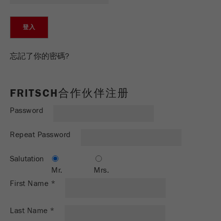
Provider
TYPO3
统计与绩效
此cookie是TYPO3的标准会话cookie。当用户登录
Purpose
Name
__utma
显示cookie信息
时，它将为一个封闭区域保存输入的访问数据。
忘記了你的密碼?
Provider
google
Cookie
life
会话结束
在这个cookie中，主要信息被存储以跟踪访问
cycle
FRITSCH合作伙伴注册
者。在这个cookie中，存储了一个独立访客的
Purpose
ID、第一次访问的日期和时间、活动访问开始的
Password
Name
be_typo_user
时间以及所有访问网站的独立访客数量。
Repeat Password
Provider
TYPO3
Cookie
life
2年
“这个cookie告诉网站访问者是否登录到Typo3后
cycle
Salutation
Purpose
端，并有权管理它们。”
Mr.
Mrs.
First Name
*
Name
__utmc
Cookie
会话结束
life cycle
Provider
google
Last Name
*