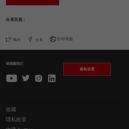
Purpose
被谷歌分析用来限制请求率。
分享页面：
Cookie life cycle
1天
Name
_ym_d
打印页面
鸣叫
分享
Provider
Yandex
Purpose
包含访问者首次访问网站的日期。
请跟随我们
隐私设置
Cookie life cycle
1年
Name
_ym_isad
Provider
Yandex
收藏
Purpose
确定用户是否具有广告阻止程序
隱私政策
Cookie life cycle
2天