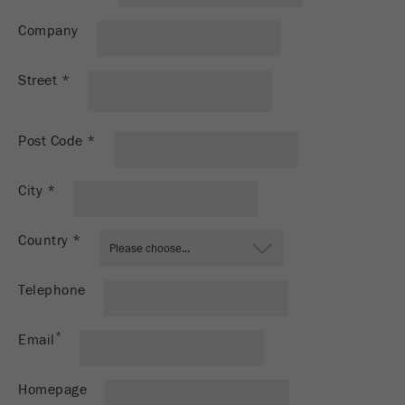
Name
PHPSESSID
这是过去的cookie，不再被谷歌分析使用。对于
Company
仍然使用curchin.js跟踪代码的页面的向后兼容
Provider
php
Purpose
性，此cookie仍将被写入，并在关闭浏览器时过
期。但是，在调试和使用新的ga.js跟踪代码时，
Street
*
在使用PHP session（）方法时设置PHP数据
不需要考虑此cookie。
Purpose
标识符，。
Cookie
Post Code
*
Cookie life
life
会话
会话结束
cycle
cycle
City
*
Name
__utmz
Country
*
Provider
google
Telephone
这个cookie是访问者资源cookie。它包含所有的
访客资源，当前访问的信息，以及通过活动跟踪
参数传递的信息。此cookie还存储上次访问的访
*
Email
问源是否与当前访问源不同。如果无法确定有关
Purpose
访问者源的信息，则不会更改cookie。通过这种
Homepage
方式，谷歌分析可以将访客信息（如转换和电子