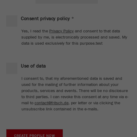
商务交易）与访客源关联起来。cookie不包含有
关过去访问者来源的历史信息。
Consent privacy policy
*
Cookie
life
6个月
Yes, I read the
Privacy Policy
and consent to that data
cycle
supplied by me, is electronically processed and saved. My
data is used exclusively for this purpose.test
Name
_ga
Provider
Google Tag Manager Google
Use of data
I consent to, that my aforementioned data is saved and
注册一个独立访客ID，这个ID用于统计访客如
Purpose
used for the mailing of further information about your
何使用网站的数据。
products, services and events. There will be no disclosure
to third parties. I can revoke this consent at any time via e-
Cookie life
2年
mail to
contact@fritsch.de
, per letter or via clicking the
cycle
unsubscribe link contained in the e-mails.
Name
_gid
1 + 9
Provider
google
CREATE PROFILE NOW