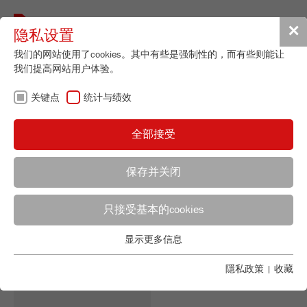
Toggle
✕
隐私设置
navigat
我们的网站使用了cookies。其中有些是强制性的，而有些则能让
我们提高网站用户体验。
关键点
统计与绩效
此区域受到保护，专用于我们的销售伙
伴！
全部接受
保存并关闭
使用者登入
只接受基本的cookies
輸入你的使用者名稱及密碼以登入網站
使用者名稱:
显示更多信息
关键点
基本的网站功能需要基本的cookies。这将确保网站正常运行。
隱私政策
|
收藏
密碼:
Name
fe_typo_user
显示cookie信息