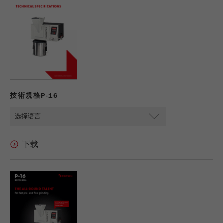
USA Headquarters
Provider
TYPO3
下载
统计与绩效
Walter De Oliveira
FRITSCH GmbH - Milling and Sizing
此cookie是TYPO3的标准会话cookie。当用户登录
产品对比
Purpose
Name
__utma
显示cookie信息
时，它将为一个封闭区域保存输入的访问数据。
USA Headquarters
Provider
google
Cookie
Melissa Fauth
FRITSCH Milling and Sizing, Inc.
life
会话结束
在这个cookie中，主要信息被存储以跟踪访问
cycle
者。在这个cookie中，存储了一个独立访客的
技術規格P-16
Purpose
Jeff Scott
ID、第一次访问的日期和时间、活动访问开始的
FRITSCH Milling and Sizing, Inc.
Name
be_typo_user
时间以及所有访问网站的独立访客数量。
Provider
TYPO3
Cookie
life
2年
“这个cookie告诉网站访问者是否登录到Typo3后
cycle
Purpose
端，并有权管理它们。”
Name
__utmc
Cookie
会话结束
life cycle
Provider
google