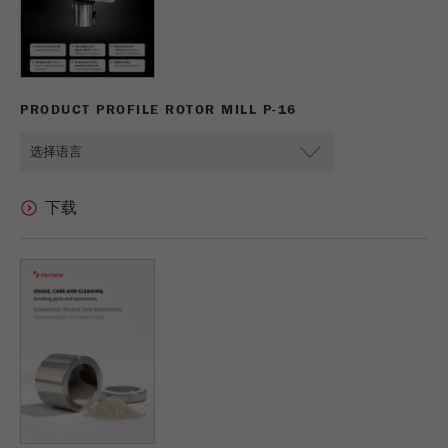
Name
PHPSESSID
这是过去的cookie，不再被谷歌分析使用。对于
仍然使用curchin.js跟踪代码的页面的向后兼容
Provider
php
Purpose
性，此cookie仍将被写入，并在关闭浏览器时过
期。但是，在调试和使用新的ga.js跟踪代码时，
在使用PHP session（）方法时设置PHP数据
不需要考虑此cookie。
Purpose
PRODUCT PROFILE ROTOR MILL P-16
标识符，。
Cookie
Cookie life
life
会话
会话结束
cycle
cycle
Name
__utmz
Provider
google
这个cookie是访问者资源cookie。它包含所有的
访客资源，当前访问的信息，以及通过活动跟踪
参数传递的信息。此cookie还存储上次访问的访
问源是否与当前访问源不同。如果无法确定有关
Purpose
访问者源的信息，则不会更改cookie。通过这种
方式，谷歌分析可以将访客信息（如转换和电子