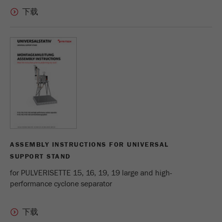
Name
_ym_uid
Provider
Yandex
Purpose
用于标识网站用户
Cookie life cycle
1年
ASSEMBLY INSTRUCTIONS FOR UNIVERSAL
SUPPORT STAND
for PULVERISETTE 15, 16, 19, 19 large and high-
performance cyclone separator