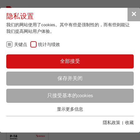
Toggle
✕
隐私设置
navigat
我们的网站使用了cookies。其中有些是强制性的，而有些则能让
我们提高网站用户体验。
Cross Beater Mill
关键点
统计与绩效
PULVERISETTE 16
全部接受
订货号
16.60X0.00
产品详情
保存并关闭
说明
只接受基本的cookies
应用顾问
FRITSCH销售
询问产品
技术数据
显示更多信息
关键点
Applications Laboratory
下载
配件
Chris Biamonte
基本的网站功能需要基本的cookies。这将确保网站正常运行。
隱私政策
|
收藏
FRITSCH Milling and Sizing, Inc.
视频 / 3D動畫
Name
fe_typo_user
显示cookie信息