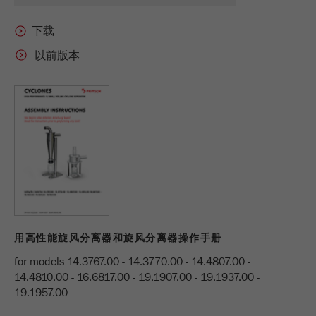
Purpose
被谷歌分析用来限制请求率。
Cookie life cycle
以前版本
1天
Name
_ym_d
Provider
Yandex
Purpose
包含访问者首次访问网站的日期。
Cookie life cycle
1年
Name
_ym_isad
用高性能旋风分离器和旋风分离器操作手册
Provider
Yandex
for models 14.3767.00 - 14.3770.00 - 14.4807.00 -
14.4810.00 - 16.6817.00 - 19.1907.00 - 19.1937.00 -
Purpose
确定用户是否具有广告阻止程序
19.1957.00
Cookie life cycle
2天