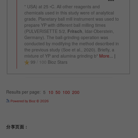
Powered by Bioz © 2026
分享页面：