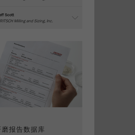
eff Scott
RITSCH Milling and Sizing, Inc.
研磨报告数据库