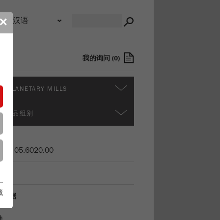
录
✕
我的询问
(
0
)
 PLANETARY MILLS
多产品组别
货号
05.6020.00
明
藏
术数据
件