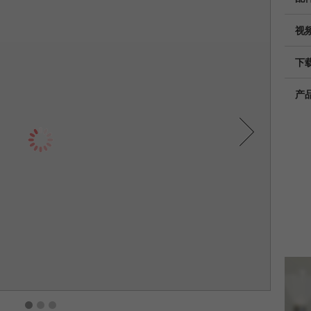
Provider
TYPO3
统计与绩效
视频
此cookie是TYPO3的标准会话cookie。当用户登录时，它
Purpose
Name
__utma
显示cookie信息
将为一个封闭区域保存输入的访问数据。
下
Provider
google
Cookie
产
life
会话结束
在这个cookie中，主要信息被存储以跟踪访问者。在这个
Next
cycle
cookie中，存储了一个独立访客的ID、第一次访问的日期
Purpose
和时间、活动访问开始的时间以及所有访问网站的独立访
Name
be_typo_user
客数量。
Provider
TYPO3
Cookie
life
2年
“这个cookie告诉网站访问者是否登录到Typo3后端，并
cycle
Purpose
有权管理它们。”
Name
__utmc
Cookie life
会话结束
cycle
Provider
google
1
2
3