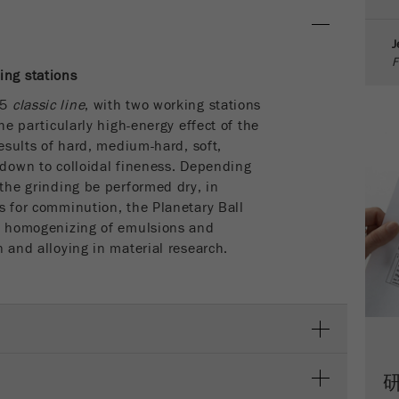
Cookie
J
life
6个月
F
cycle
ing stations
 5
classic line
, with two working stations
Name
_ga
the particularly high-energy effect of the
results of hard, medium-hard, soft,
Provider
Google Tag Manager Google
 down to colloidal fineness. Depending
 the grinding be performed dry, in
注册一个独立访客ID，这个ID用于统计访客如何使用
Purpose
s for comminution, the Planetary Ball
网站的数据。
nd homogenizing of emulsions and
n and alloying in material research.
Cookie life
2年
cycle
Name
_gid
Provider
google
Purpose
被谷歌分析用来限制请求率。