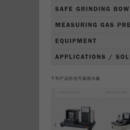
SAFE GRINDING BOW
MEASURING GAS PR
EQUIPMENT
APPLICATIONS / SO
下列产品您也可能感兴趣
premium line
premium line
Previous