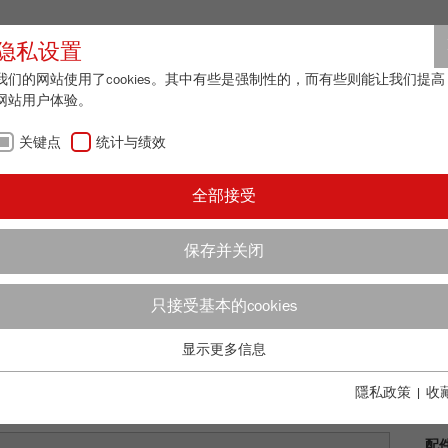
合作伙伴登
隐私设置
我们的网站使用了cookies。其中有些是强制性的，而有些则能让我们提高
网站用户体验。
关于我们
最新资讯
联系方式
关键点
统计与绩效
/
lassic line
说明
更多
全部接受
更
保存并关闭
TTE 5/2
只接受基本的cookies
订
显示更多信息
说
关键点
基本的网站功能需要基本的cookies。这将确保网站正常运行。
隱私政策
|
收
技
Name
fe_typo_user
显示cookie信息
配