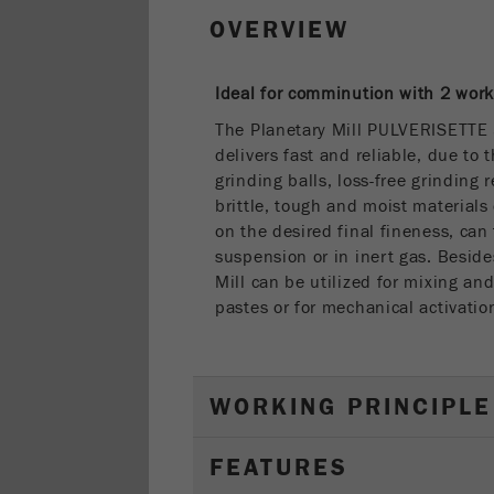
OVERVIEW
Ideal for comminution with 2 work
The Planetary Mill PULVERISETTE
delivers fast and reliable, due to 
grinding balls, loss-free grinding 
brittle, tough and moist materials
on the desired final fineness, can
suspension or in inert gas. Beside
Mill can be utilized for mixing a
pastes or for mechanical activatio
WORKING PRINCIPLE
FEATURES