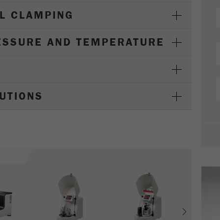
L CLAMPING
Cookie life cycle
1天
ESSURE AND TEMPERATURE
Name
_ym_d
Provider
Yandex
Purpose
包含访问者首次访问网站的日期。
LUTIONS
Cookie life cycle
1年
Name
_ym_isad
Provider
Yandex
Purpose
确定用户是否具有广告阻止程序
Cookie life cycle
2天
Next