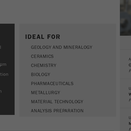
Name
PHPSESSID
这是过去的cookie，不再被谷歌分析使用。对于仍然使用
curchin.js跟踪代码的页面的向后兼容性，此cookie仍将被
Purpose
Provider
php
写入，并在关闭浏览器时过期。但是，在调试和使用新的
ga.js跟踪代码时，不需要考虑此cookie。
在使用PHP session（）方法时设置PHP数据标识
Purpose
符，。
Cookie
IDEAL FOR
life
会话
Cookie life
l
GEOLOGY AND MINERALOGY
cycle
会话结束
cycle
CERAMICS
A
Name
__utmz
 μm
CHEMISTRY
C
F
tion
BIOLOGY
Provider
google
PHARMACEUTICALS
这个cookie是访问者资源cookie。它包含所有的访客资
U
h
METALLURGY
W
源，当前访问的信息，以及通过活动跟踪参数传递的信
F
息。此cookie还存储上次访问的访问源是否与当前访问源
MATERIAL TECHNOLOGY
Purpose
不同。如果无法确定有关访问者源的信息，则不会更改
ANALYSIS PREPARATION
cookie。通过这种方式，谷歌分析可以将访客信息（如转
U
换和电子商务交易）与访客源关联起来。cookie不包含有
M
关过去访问者来源的历史信息。
F