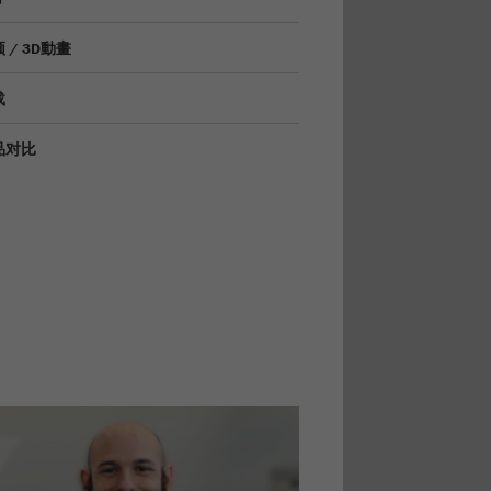
 / 3D動畫
载
品对比