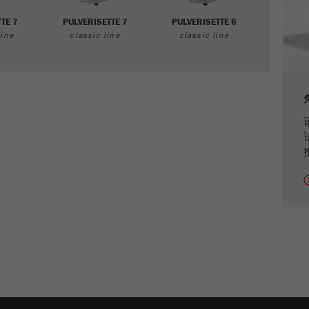
Name
_ym_uid
TE 7
PULVERISETTE 7
PULVERISETTE 6
Provider
Yandex
ine
classic line
classic line
Purpose
用于标识网站用户
Cookie life cycle
1年