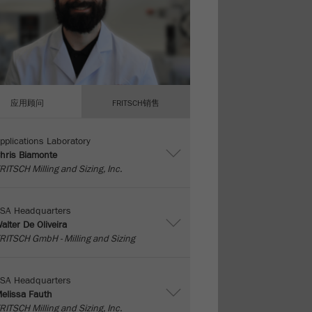
应用顾问
FRITSCH销售
pplications Laboratory
hris Biamonte
RITSCH Milling and Sizing, Inc.
SA Headquarters
alter De Oliveira
RITSCH GmbH - Milling and Sizing
SA Headquarters
elissa Fauth
RITSCH Milling and Sizing, Inc.