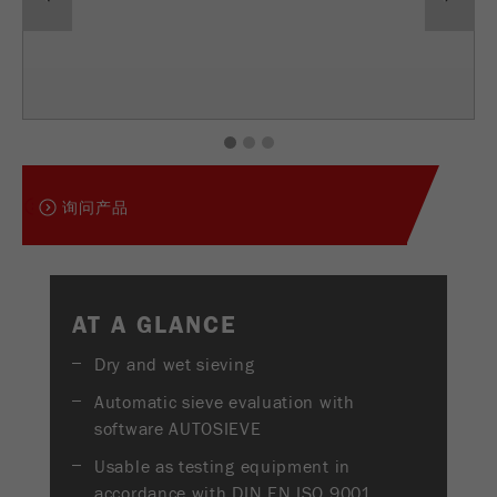
USA Headquarters
Provider
TYPO3
统计与绩效
Walter De Oliveira
FRITSCH GmbH - Milling and Sizing
此cookie是TYPO3的标准会话cookie。当用户登录
Purpose
Name
__utma
显示cookie信息
时，它将为一个封闭区域保存输入的访问数据。
USA Headquarters
Provider
google
Cookie
1
2
3
Melissa Fauth
FRITSCH Milling and Sizing, Inc.
life
会话结束
在这个cookie中，主要信息被存储以跟踪访问
cycle
询问产品
者。在这个cookie中，存储了一个独立访客的
Purpose
Jeff Scott
ID、第一次访问的日期和时间、活动访问开始的
FRITSCH Milling and Sizing, Inc.
Name
be_typo_user
时间以及所有访问网站的独立访客数量。
Provider
TYPO3
Cookie
AT A GLANCE
life
2年
“这个cookie告诉网站访问者是否登录到Typo3后
cycle
Purpose
Dry and wet sieving
端，并有权管理它们。”
Automatic sieve evaluation with
Name
__utmc
Cookie
software AUTOSIEVE
会话结束
life cycle
Provider
google
Usable as testing equipment in
accordance with DIN EN ISO 9001