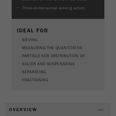
Name
PHPSESSID
这是过去的cookie，不再被谷歌分析使用。对于
Three-dimensional sieving action
仍然使用curchin.js跟踪代码的页面的向后兼容
Provider
php
Purpose
性，此cookie仍将被写入，并在关闭浏览器时过
期。但是，在调试和使用新的ga.js跟踪代码时，
在使用PHP session（）方法时设置PHP数据
不需要考虑此cookie。
Purpose
IDEAL FOR
标识符，。
Cookie
SIEVING
Cookie life
life
会话
会话结束
cycle
MEASURING THE QUANTITATIVE
cycle
PARTICLE SIZE DISTRIBUTION OF
Name
__utmz
SOLIDS AND SUSPENSIONS
SEPARATING
Provider
google
FRACTIONING
这个cookie是访问者资源cookie。它包含所有的
访客资源，当前访问的信息，以及通过活动跟踪
参数传递的信息。此cookie还存储上次访问的访
问源是否与当前访问源不同。如果无法确定有关
Purpose
访问者源的信息，则不会更改cookie。通过这种
OVERVIEW
方式，谷歌分析可以将访客信息（如转换和电子