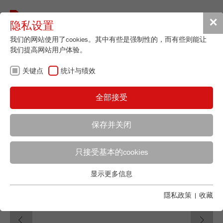
Toggle
✕
隐私设置
navigat
我们的网站使用了cookies。其中有些是强制性的，而有些则能让
我们提高网站用户体验。
Heavy Duty Analytical Sieve Shaker
关键点
统计与绩效
ANALYSETTE 18
订货号
18.3020.00
全部接受
产品详情
保存并关闭
说明
只接受基本的cookies
应用顾问
FRITSCH销售
技术数据
显示更多信息
配件
关键点
Applications Laboratory
Chris Biamonte
基本的网站功能需要基本的cookies。这将确保网站正常运行。
隱私政策
|
收藏
FRITSCH Milling and Sizing, Inc.
下载
Previous
Ne
Name
fe_typo_user
显示cookie信息
产品对比