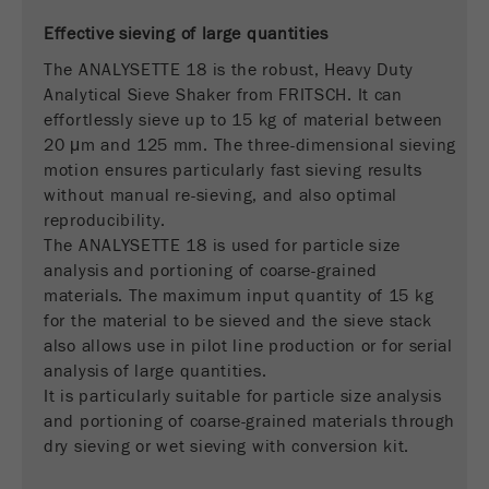
商务交易）与访客源关联起来。cookie不包含有
Effective sieving of large quantities
关过去访问者来源的历史信息。
The ANALYSETTE 18 is the robust, Heavy Duty
Cookie
Analytical Sieve Shaker from FRITSCH. It can
life
6个月
effortlessly sieve up to 15 kg of material between
cycle
20 μm and 125 mm. The three-dimensional sieving
motion ensures particularly fast sieving results
Name
_ga
without manual re-sieving, and also optimal
reproducibility.
Provider
Google Tag Manager Google
The ANALYSETTE 18 is used for particle size
analysis and portioning of coarse-grained
注册一个独立访客ID，这个ID用于统计访客如
Purpose
materials. The maximum input quantity of 15 kg
何使用网站的数据。
for the material to be sieved and the sieve stack
also allows use in pilot line production or for serial
Cookie life
2年
analysis of large quantities.
cycle
It is particularly suitable for particle size analysis
and portioning of coarse-grained materials through
Name
_gid
dry sieving or wet sieving with conversion kit.
Provider
google