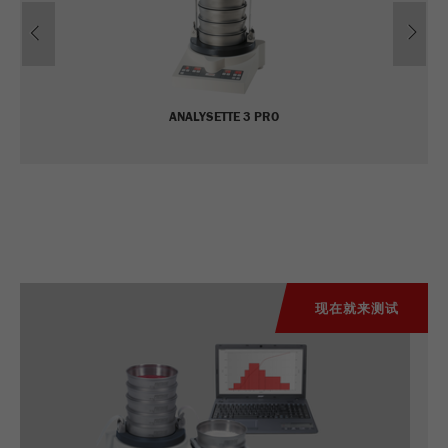
Previous
Ne
Name
_ym_uid
Provider
Yandex
ANALYSETTE 3 PRO
Purpose
用于标识网站用户
Cookie life cycle
1年
现在就来测试