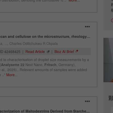
Name
_ym_uid
Provider
Yandex
Purpose
用于标识网站用户
Cookie life cycle
1年