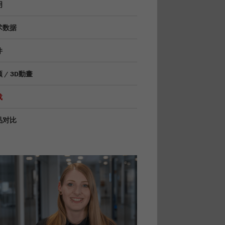
明
术数据
件
 / 3D動畫
载
品对比