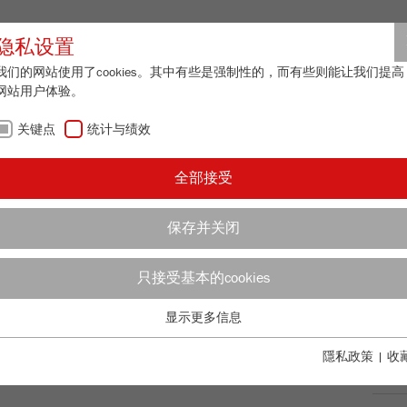
合作伙伴登
隐私设置
我们的网站使用了cookies。其中有些是强制性的，而有些则能让我们提高
网站用户体验。
关于我们
最新资讯
联系方式
关键点
统计与绩效
/
/
 22
下载
AN
全部接受
更
保存并关闭
只接受基本的cookies
E 22
99
/ 100
Bioz Stars
显示更多信息
关键点
2,702 Citations
基本的网站功能需要基本的cookies。这将确保网站正常运行。
隱私政策
|
收
Powered by Bioz © 2026
订
Name
fe_typo_user
显示cookie信息