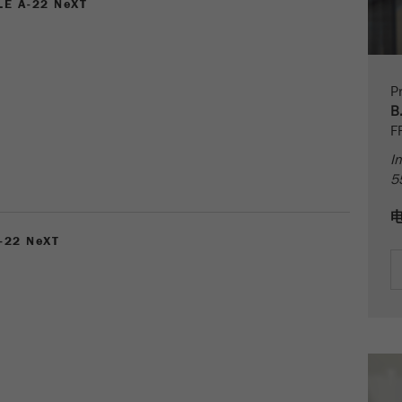
E A-22 N
e
XT
Name
PHPSESSID
这是过去的cookie，不再被谷歌分析使用。对于仍然使用
curchin.js跟踪代码的页面的向后兼容性，此cookie仍将被
Purpose
Provider
php
写入，并在关闭浏览器时过期。但是，在调试和使用新的
ga.js跟踪代码时，不需要考虑此cookie。
在使用PHP session（）方法时设置PHP数据标识
Pr
Purpose
符，。
Cookie
B
life
会话
F
Cookie life
cycle
会话结束
In
cycle
5
Name
__utmz
Provider
google
22 N
e
XT
这个cookie是访问者资源cookie。它包含所有的访客资
源，当前访问的信息，以及通过活动跟踪参数传递的信
息。此cookie还存储上次访问的访问源是否与当前访问源
Purpose
不同。如果无法确定有关访问者源的信息，则不会更改
cookie。通过这种方式，谷歌分析可以将访客信息（如转
换和电子商务交易）与访客源关联起来。cookie不包含有
关过去访问者来源的历史信息。