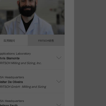
应用顾问
FRITSCH销售
pplications Laboratory
hris Biamonte
RITSCH Milling and Sizing, Inc.
SA Headquarters
alter De Oliveira
RITSCH GmbH - Milling and Sizing
SA Headquarters
elissa Fauth