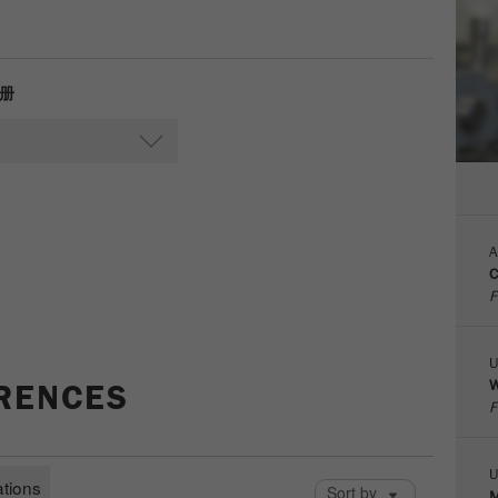
Cookie
life
6个月
cycle
手册
Name
_ga
Provider
Google Tag Manager Google
注册一个独立访客ID，这个ID用于统计访客如何使用
Purpose
A
网站的数据。
C
F
Cookie life
2年
cycle
U
W
ERENCES
Name
_gid
F
Provider
google
U
Purpose
被谷歌分析用来限制请求率。
M