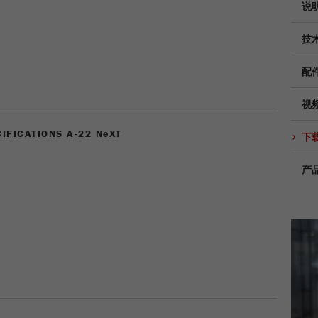
说
Provider
TYPO3
统计与绩效
技
此cookie是TYPO3的标准会话cookie。当用户登录时，它
Purpose
Name
__utma
显示cookie信息
将为一个封闭区域保存输入的访问数据。
配
Provider
google
Cookie
视频
life
会话结束
在这个cookie中，主要信息被存储以跟踪访问者。在这个
cycle
IFICATIONS A-22 N
cookie中，存储了一个独立访客的ID、第一次访问的日期
e
XT
下
Purpose
和时间、活动访问开始的时间以及所有访问网站的独立访
Name
be_typo_user
客数量。
产
Provider
TYPO3
Cookie
life
2年
“这个cookie告诉网站访问者是否登录到Typo3后端，并
cycle
Purpose
有权管理它们。”
Name
__utmc
Cookie life
会话结束
cycle
Provider
google