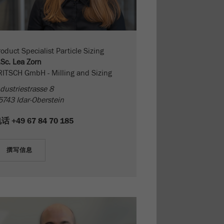
oduct Specialist Particle Sizing
.Sc. Lea Zorn
RITSCH GmbH - Milling and Sizing
dustriestrasse 8
5743 Idar-Oberstein
电话
+49 67 84 70 185