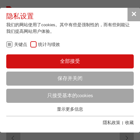
Toggle
✕
隐私设置
navigat
我们的网站使用了cookies。其中有些是强制性的，而有些则能让
我们提高网站用户体验。
Vibratory Sieve Shaker
关键点
统计与绩效
ANALYSETTE 3 PRO
订货号
03.7020.00
全部接受
产品详情
99
/ 100
保存并关闭
Bioz Stars
说明
1,208 Citations
只接受基本的cookies
应用顾问
FRITSCH销售
Powered by Bioz © 2026
技术数据
显示更多信息
配件
关键点
Applications Laboratory
Chris Biamonte
基本的网站功能需要基本的cookies。这将确保网站正常运行。
隱私政策
|
收藏
FRITSCH Milling and Sizing, Inc.
视频 / 3D動畫
Previous
Ne
Name
fe_typo_user
显示cookie信息
下载