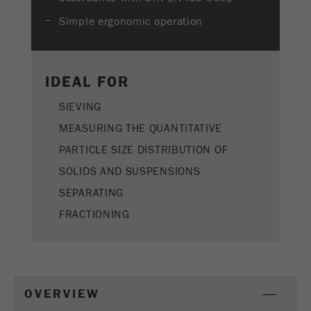
Name
PHPSESSID
这是过去的cookie，不再被谷歌分析使用。对于
Simple ergonomic operation
仍然使用curchin.js跟踪代码的页面的向后兼容
Provider
php
Purpose
性，此cookie仍将被写入，并在关闭浏览器时过
期。但是，在调试和使用新的ga.js跟踪代码时，
在使用PHP session（）方法时设置PHP数据
不需要考虑此cookie。
Purpose
IDEAL FOR
标识符，。
Cookie
SIEVING
Cookie life
life
会话
会话结束
cycle
MEASURING THE QUANTITATIVE
cycle
PARTICLE SIZE DISTRIBUTION OF
Name
__utmz
SOLIDS AND SUSPENSIONS
SEPARATING
Provider
google
FRACTIONING
这个cookie是访问者资源cookie。它包含所有的
访客资源，当前访问的信息，以及通过活动跟踪
参数传递的信息。此cookie还存储上次访问的访
问源是否与当前访问源不同。如果无法确定有关
Purpose
访问者源的信息，则不会更改cookie。通过这种
OVERVIEW
方式，谷歌分析可以将访客信息（如转换和电子