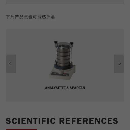
Name
_ym_uid
下列产品您也可能感兴趣
Provider
Yandex
Purpose
用于标识网站用户
Cookie life cycle
1年
Previous
Ne
ANALYSETTE 3 SPARTAN
SCIENTIFIC REFERENCES