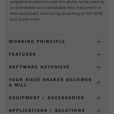
programme selection and the ability to be used as
a calibratable and validatable test instrument in
Purpose
被谷歌分析用来限制请求率。
test equipment monitoring according to ISO 9001
and much more.
Cookie life cycle
1天
Name
_ym_d
WORKING PRINCIPLE
Provider
Yandex
FEATURES
Purpose
包含访问者首次访问网站的日期。
Cookie life cycle
1年
SOFTWARE AUTOSIEVE
YOUR SIEVE SHAKER BECOMES
Name
_ym_isad
A MILL
Provider
Yandex
EQUIPMENT / ACCESSORIES
Purpose
确定用户是否具有广告阻止程序
APPLICATIONS / SOLUTIONS
Cookie life cycle
2天