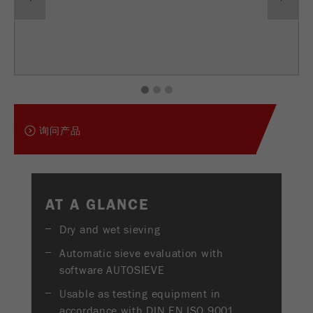
USA Headquarters
Provider
TYPO3
统计与绩效
Walter De Oliveira
产品对比
FRITSCH GmbH - Milling and Sizing
此cookie是TYPO3的标准会话cookie。当用户登录
Purpose
Name
__utma
显示cookie信息
时，它将为一个封闭区域保存输入的访问数据。
USA Headquarters
Provider
google
Cookie
1
2
3
Melissa Fauth
FRITSCH Milling and Sizing, Inc.
life
会话结束
在这个cookie中，主要信息被存储以跟踪访问
cycle
询问产品
者。在这个cookie中，存储了一个独立访客的
Purpose
Jeff Scott
ID、第一次访问的日期和时间、活动访问开始的
FRITSCH Milling and Sizing, Inc.
Name
be_typo_user
时间以及所有访问网站的独立访客数量。
Provider
TYPO3
Cookie
AT A GLANCE
life
2年
“这个cookie告诉网站访问者是否登录到Typo3后
cycle
Purpose
Dry and wet sieving
端，并有权管理它们。”
Automatic sieve evaluation with
Name
__utmc
Cookie
software AUTOSIEVE
会话结束
life cycle
Provider
google
Usable as testing equipment in
accordance with DIN EN ISO 9001