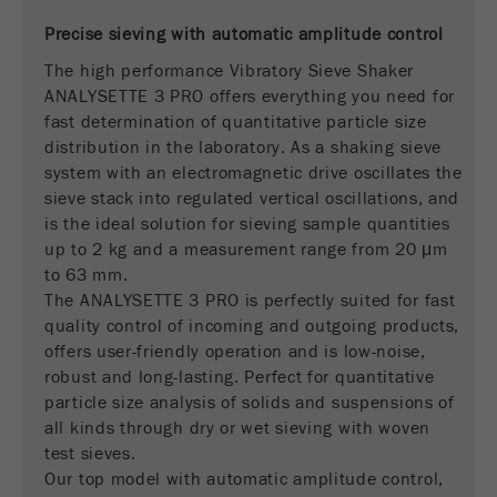
商务交易）与访客源关联起来。cookie不包含有
Precise sieving with automatic amplitude control
关过去访问者来源的历史信息。
The high performance Vibratory Sieve Shaker
Cookie
ANALYSETTE 3 PRO offers everything you need for
life
6个月
fast determination of quantitative particle size
cycle
distribution in the laboratory. As a shaking sieve
system with an electromagnetic drive oscillates the
Name
_ga
sieve stack into regulated vertical oscillations, and
is the ideal solution for sieving sample quantities
Provider
Google Tag Manager Google
up to 2 kg and a measurement range from 20 μm
to 63 mm.
注册一个独立访客ID，这个ID用于统计访客如
Purpose
The ANALYSETTE 3 PRO is perfectly suited for fast
何使用网站的数据。
quality control of incoming and outgoing products,
offers user-friendly operation and is low-noise,
Cookie life
2年
robust and long-lasting. Perfect for quantitative
cycle
particle size analysis of solids and suspensions of
all kinds through dry or wet sieving with woven
Name
_gid
test sieves.
Our top model with automatic amplitude control,
Provider
google