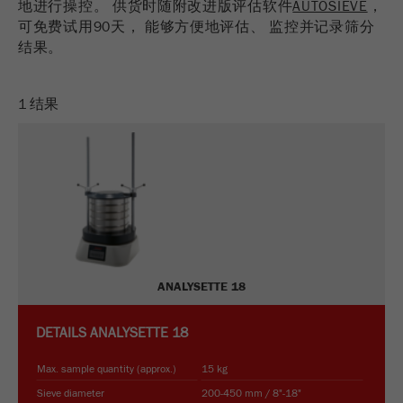
地进行操控。 供货时随附改进版评估软件
AUTOSIEVE
，
USA Headquarters
Provider
TYPO3
可免费试用90天， 能够方便地评估、 监控并记录筛分
统计与绩效
Walter De Oliveira
结果。
FRITSCH GmbH - Milling and Sizing
此cookie是TYPO3的标准会话cookie。当用户登录
Purpose
Name
__utma
显示cookie信息
时，它将为一个封闭区域保存输入的访问数据。
USA Headquarters
1 结果
Provider
google
Cookie
Melissa Fauth
FRITSCH Milling and Sizing, Inc.
life
会话结束
在这个cookie中，主要信息被存储以跟踪访问
cycle
者。在这个cookie中，存储了一个独立访客的
Purpose
Jeff Scott
ID、第一次访问的日期和时间、活动访问开始的
FRITSCH Milling and Sizing, Inc.
Name
be_typo_user
时间以及所有访问网站的独立访客数量。
Provider
TYPO3
Cookie
life
2年
“这个cookie告诉网站访问者是否登录到Typo3后
ANALYSETTE 18
cycle
Purpose
端，并有权管理它们。”
DETAILS
ANALYSETTE 18
Name
__utmc
Cookie
会话结束
life cycle
Max. sample quantity (approx.)
15 kg
Provider
google
Sieve diameter
200-450 mm / 8"-18"