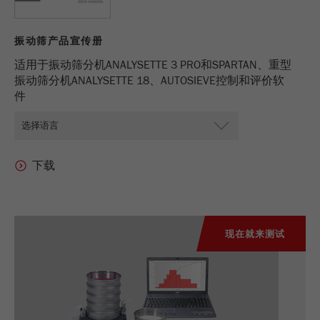
商务交易）与访客源关联起来。cookie不包含有
关过去访问者来源的历史信息。
振动筛产品宣传册
Cookie
适用于振动筛分机ANALYSETTE 3 PRO和SPARTAN、重型
life
6个月
振动筛分机ANALYSETTE 18、AUTOSIEVE控制和评价软
cycle
件
Name
_ga
Provider
Google Tag Manager Google
注册一个独立访客ID，这个ID用于统计访客如
Purpose
何使用网站的数据。
Cookie life
现在就来测试
2年
cycle
Name
_gid
Provider
google