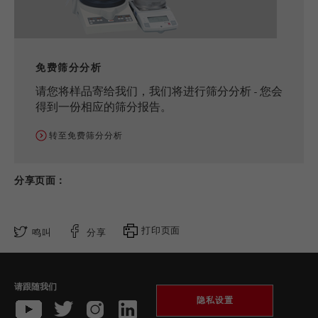
Purpose
被谷歌分析用来限制请求率。
Cookie life cycle
1天
免费筛分分析
请您将样品寄给我们，我们将进行筛分分析 - 您会
Name
_ym_d
得到一份相应的筛分报告。
Provider
Yandex
转至免费筛分分析
Purpose
包含访问者首次访问网站的日期。
分享页面：
Cookie life cycle
1年
Name
_ym_isad
打印页面
鸣叫
分享
Provider
Yandex
Purpose
确定用户是否具有广告阻止程序
请跟随我们
隐私设置
Cookie life cycle
2天