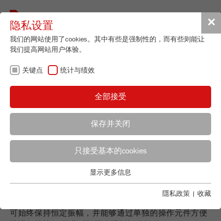
Toggle
✕
隐私设置
navigat
我们的网站使用了cookies。其中有些是强制性的，而有些则能让
我们提高网站用户体验。
重型分析振动筛 -
关键点
统计与绩效
适用于大量样品
全部接受
保存并关闭
强力且通用
只接受基本的cookies
应用顾问
FRITSCH销售
重型分析振动筛ANALYSETTE 18可轻松筛分重达15 kg
显示更多信息
关键点
Applications Laboratory
的干湿物料，测量范围为20 µm - 125 mm。 通用承载
Chris Biamonte
板特别适用于筛分直径为200 mm - 450 mm或8" -
基本的网站功能需要基本的cookies。这将确保网站正常运行。
隱私政策
|
收藏
FRITSCH Milling and Sizing, Inc.
18"的物料。 ANALYSETTE 18具有自动振幅调控功能，
Name
fe_typo_user
显示cookie信息
可始终保持恒定振幅，并能够通过单独的操作元件方便