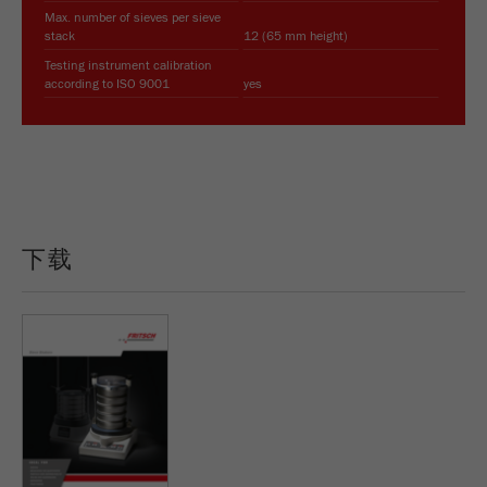
Name
PHPSESSID
这是过去的cookie，不再被谷歌分析使用。对于
Max. number of sieves per sieve
仍然使用curchin.js跟踪代码的页面的向后兼容
stack
12 (65 mm height)
Provider
php
Purpose
性，此cookie仍将被写入，并在关闭浏览器时过
Testing instrument calibration
期。但是，在调试和使用新的ga.js跟踪代码时，
according to ISO 9001
yes
在使用PHP session（）方法时设置PHP数据
不需要考虑此cookie。
Purpose
标识符，。
Cookie
Cookie life
life
会话
会话结束
cycle
cycle
下载
Name
__utmz
Provider
google
这个cookie是访问者资源cookie。它包含所有的
访客资源，当前访问的信息，以及通过活动跟踪
参数传递的信息。此cookie还存储上次访问的访
问源是否与当前访问源不同。如果无法确定有关
Purpose
访问者源的信息，则不会更改cookie。通过这种
方式，谷歌分析可以将访客信息（如转换和电子