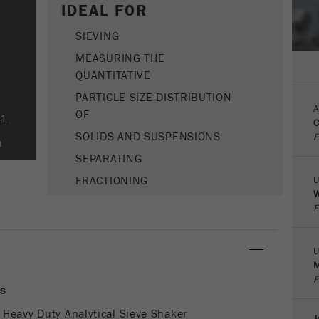
Name
PHPSESSID
IDEAL FOR
这是过去的cookie，不再被谷歌分析使用。对于仍然使用
curchin.js跟踪代码的页面的向后兼容性，此cookie仍将被
Purpose
Provider
SIEVING
php
写入，并在关闭浏览器时过期。但是，在调试和使用新的
ga.js跟踪代码时，不需要考虑此cookie。
MEASURING THE
在使用PHP session（）方法时设置PHP数据标识
Purpose
QUANTITATIVE
符，。
Cookie
PARTICLE SIZE DISTRIBUTION
life
会话
A
Cookie life
OF
cycle
01
会话结束
C
cycle
SOLIDS AND SUSPENSIONS
F
n
Name
__utmz
SEPARATING
FRACTIONING
U
Provider
google
W
F
这个cookie是访问者资源cookie。它包含所有的访客资
源，当前访问的信息，以及通过活动跟踪参数传递的信
息。此cookie还存储上次访问的访问源是否与当前访问源
U
Purpose
不同。如果无法确定有关访问者源的信息，则不会更改
M
cookie。通过这种方式，谷歌分析可以将访客信息（如转
F
es
换和电子商务交易）与访客源关联起来。cookie不包含有
关过去访问者来源的历史信息。
 Heavy Duty Analytical Sieve Shaker