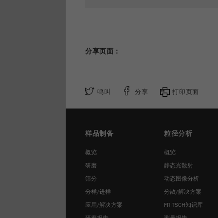
分享页面：
鸣叫
分享
打印页面
样品制备
粒径分析
概览
概览
研磨
静态光散射
筛分
动态图像分析
分样/进样
分散/解决方案
应用/解决方案
FRITSCH知识库