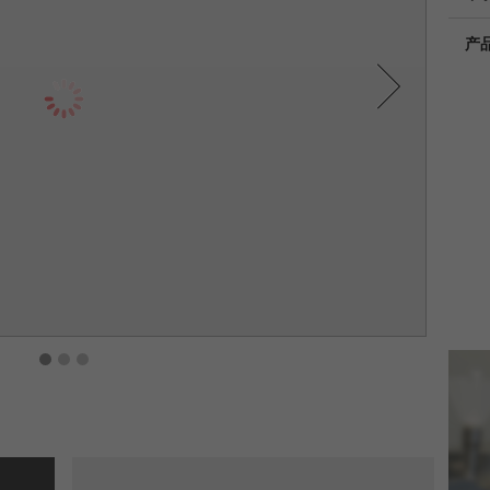
Provider
TYPO3
统计与绩效
产
Next
此cookie是TYPO3的标准会话cookie。当用户登录时，它
Purpose
Name
__utma
显示cookie信息
将为一个封闭区域保存输入的访问数据。
Provider
google
Cookie
life
会话结束
在这个cookie中，主要信息被存储以跟踪访问者。在这个
cycle
cookie中，存储了一个独立访客的ID、第一次访问的日期
Purpose
和时间、活动访问开始的时间以及所有访问网站的独立访
Name
be_typo_user
客数量。
Provider
TYPO3
Cookie
life
2年
“这个cookie告诉网站访问者是否登录到Typo3后端，并
cycle
Purpose
1
2
3
有权管理它们。”
Name
__utmc
Cookie life
会话结束
cycle
Provider
google