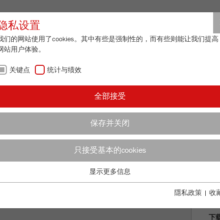
合作伙伴登
隐私设置
我们的网站使用了cookies。其中有些是强制性的，而有些则能让我们提高
网站用户体验。
关于我们
最新资讯
联系方式
关键点
统计与绩效
/
NALYSETTE 18
说明
更
全部接受
e Shaker
E 18
保存并关闭
订
说
只接受基本的cookies
显示更多信息
技
关键点
基本的网站功能需要基本的cookies。这将确保网站正常运行。
隱私政策
|
收
配
Name
fe_typo_user
显示cookie信息
下