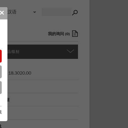
录
✕
我的询问
(
0
)
多产品组别
货号
18.3020.00
明
术数据
藏
件
载