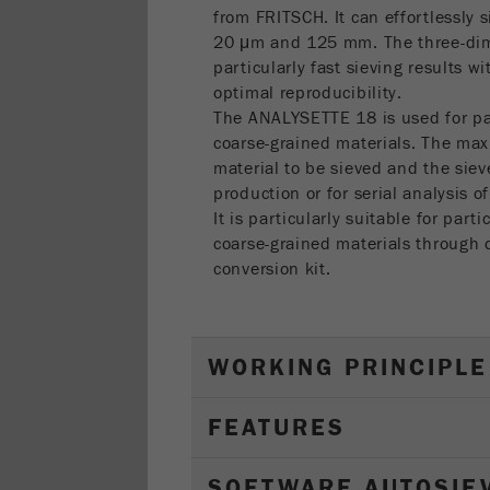
from FRITSCH. It can effortlessly 
20 μm and 125 mm. The three-dim
particularly fast sieving results w
optimal reproducibility.
The ANALYSETTE 18 is used for par
coarse-grained materials. The max
material to be sieved and the sieve
production or for serial analysis of
It is particularly suitable for part
coarse-grained materials through d
conversion kit.
WORKING PRINCIPLE
FEATURES
SOFTWARE AUTOSIE