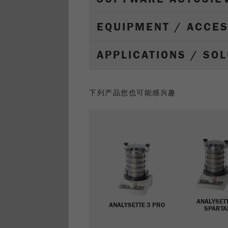
EQUIPMENT / ACCE
APPLICATIONS / SO
下列产品您也可能感兴趣
ANALYSETT
ANALYSETTE 3 PRO
SPARTA