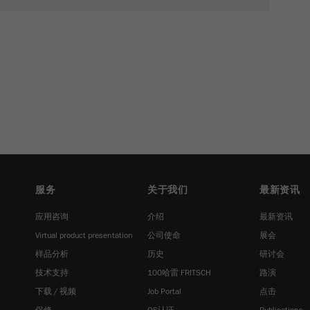
Name
_ym_uid
Provider
Yandex
Purpose
用于标识网站用户
Cookie life cycle
1年
服务
关于我们
最新资讯
应用咨询
介绍
最新资讯
Virtual product presentation
公司使命
展会
样品分析
历史
研讨会
技术支持
100哈雷 FRITSCH
路演
下载 / 视频
Job Portal
点击