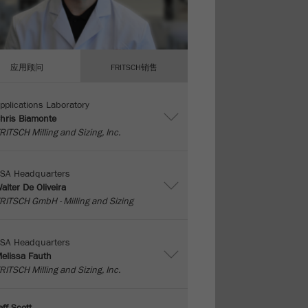
应用顾问
FRITSCH销售
pplications Laboratory
hris Biamonte
RITSCH Milling and Sizing, Inc.
SA Headquarters
alter De Oliveira
RITSCH GmbH - Milling and Sizing
SA Headquarters
elissa Fauth
RITSCH Milling and Sizing, Inc.