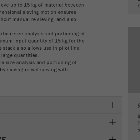
J
sieve up to 15 kg of material between
F
Cookie
ensional sieving motion ensures
life
6个月
ithout manual re-sieving, and also
cycle
ticle size analysis and portioning of
Name
_ga
imum input quantity of 15 kg for the
 stack also allows use in pilot line
Provider
Google Tag Manager Google
 large quantities.
icle size analysis and portioning of
注册一个独立访客ID，这个ID用于统计访客如何使用
ry sieving or wet sieving with
Purpose
网站的数据。
Cookie life
2年
cycle
Name
_gid
Provider
google
Purpose
被谷歌分析用来限制请求率。
VE