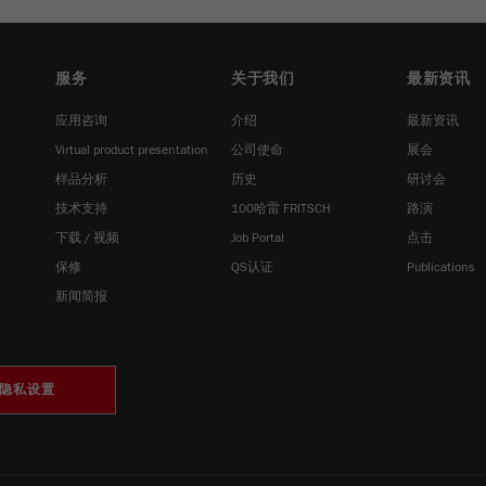
Cookie
life
6个月
服务
关于我们
最新资讯
cycle
应用咨询
介绍
最新资讯
Name
_ga
Virtual product presentation
公司使命
展会
样品分析
历史
研讨会
Provider
Google Tag Manager Google
技术支持
100哈雷 FRITSCH
路演
注册一个独立访客ID，这个ID用于统计访客如何使用
下载 / 视频
Job Portal
点击
Purpose
网站的数据。
保修
QS认证
Publications
新闻简报
Cookie life
2年
cycle
Name
_gid
隐私设置
Provider
google
Purpose
被谷歌分析用来限制请求率。