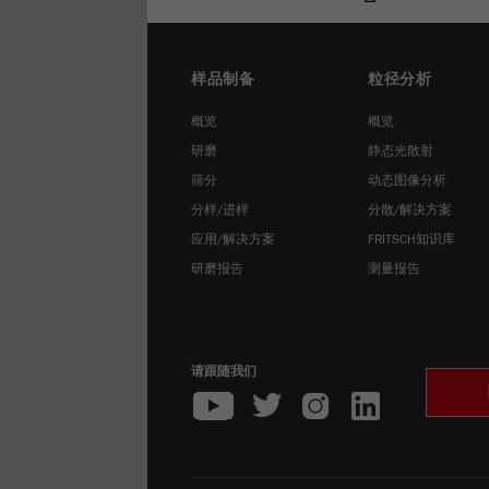
样品制备
粒径分析
概览
概览
研磨
静态光散射
筛分
动态图像分析
分样/进样
分散/解决方案
应用/解决方案
FRITSCH知识库
研磨报告
测量报告
请跟随我们