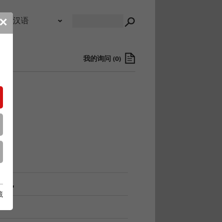
录
✕
我的询问
(
0
)
资讯
藏