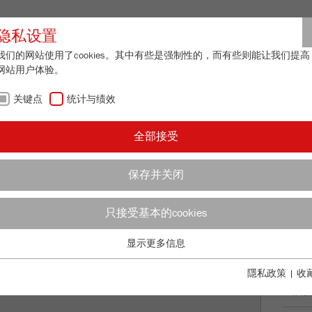
合作伙伴登
隐私设置
我们的网站使用了cookies。其中有些是强制性的，而有些则能让我们提高
网站用户体验。
关于我们
最新资讯
联系方式
关键点
统计与绩效
全部接受
保存并关闭
N SWITZERLAND
只接受基本的cookies
显示更多信息
关键点
最新
基本的网站功能需要基本的cookies。这将确保网站正常运行。
隱私政策
|
收
展会
Name
fe_typo_user
显示cookie信息