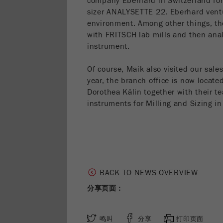
company Eberhard in Switzerland for 
sizer ANALYSETTE 22. Eberhard vent
environment. Among other things, t
with FRITSCH lab mills and then anal
instrument.
Of course, Maik also visited our sal
year, the branch office is now locate
Dorothea Kälin together with their 
instruments for Milling and Sizing i
BACK TO NEWS OVERVIEW
分享页面：
鸣叫
分享
打印页面