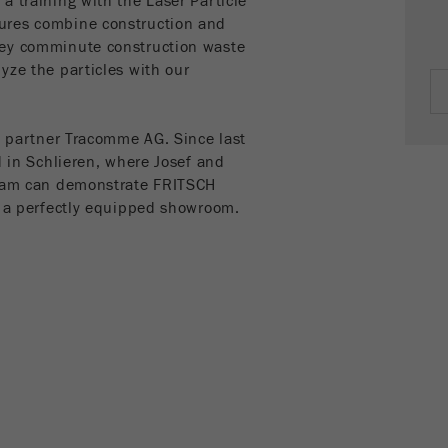
a training with the Laser Particle
Name
PHPSESSID
这是过去的cookie，不再被谷歌分析使用。对于仍然使用
ures combine construction and
curchin.js跟踪代码的页面的向后兼容性，此cookie仍将被
Purpose
hey comminute construction waste
Provider
php
写入，并在关闭浏览器时过期。但是，在调试和使用新的
yze the particles with our
ga.js跟踪代码时，不需要考虑此cookie。
在使用PHP session（）方法时设置PHP数据标识
Purpose
符，。
Cookie
es partner Tracomme AG. Since last
life
会话
Cookie life
d in Schlieren, where Josef and
cycle
会话结束
cycle
team can demonstrate FRITSCH
n a perfectly equipped showroom.
Name
__utmz
Provider
google
这个cookie是访问者资源cookie。它包含所有的访客资
源，当前访问的信息，以及通过活动跟踪参数传递的信
息。此cookie还存储上次访问的访问源是否与当前访问源
Purpose
不同。如果无法确定有关访问者源的信息，则不会更改
cookie。通过这种方式，谷歌分析可以将访客信息（如转
换和电子商务交易）与访客源关联起来。cookie不包含有
关过去访问者来源的历史信息。