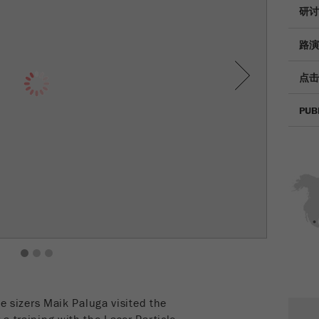
研讨
Provider
TYPO3
统计与绩效
路演
此cookie是TYPO3的标准会话cookie。当用户登录时，它
Purpose
Name
__utma
显示cookie信息
Next
将为一个封闭区域保存输入的访问数据。
点击
Provider
google
Cookie
life
会话结束
PUB
在这个cookie中，主要信息被存储以跟踪访问者。在这个
cycle
cookie中，存储了一个独立访客的ID、第一次访问的日期
Purpose
和时间、活动访问开始的时间以及所有访问网站的独立访
Name
be_typo_user
客数量。
Provider
TYPO3
Cookie
life
2年
“这个cookie告诉网站访问者是否登录到Typo3后端，并
cycle
Purpose
有权管理它们。”
1
2
3
Name
__utmc
Cookie life
会话结束
cycle
Provider
google
le sizers Maik Paluga visited the