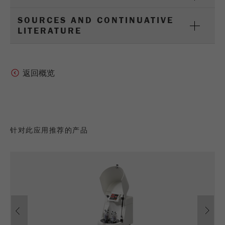
商务交易）与访客源关联起来。cookie不包含有
关过去访问者来源的历史信息。
SOURCES AND CONTINUATIVE
LITERATURE
Cookie
life
6个月
cycle
返回概览
Name
_ga
Provider
Google Tag Manager Google
注册一个独立访客ID，这个ID用于统计访客如
针对此应用推荐的产品
Purpose
何使用网站的数据。
Cookie life
2年
cycle
Name
_gid
Previous
Ne
Provider
google