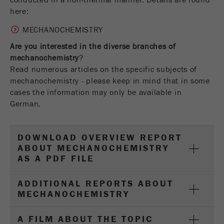
conducted in a non-thermal manner. Details are found
Name
PHPSESSID
这是过去的cookie，不再被谷歌分析使用。对于
here:
仍然使用curchin.js跟踪代码的页面的向后兼容
Provider
php
Purpose
性，此cookie仍将被写入，并在关闭浏览器时过
MECHANOCHEMISTRY
期。但是，在调试和使用新的ga.js跟踪代码时，
Are you interested in the diverse branches of
在使用PHP session（）方法时设置PHP数据
不需要考虑此cookie。
Purpose
mechanochemistry
标识符，。
?
Read numerous articles on the specific subjects of
Cookie
Cookie life
mechanochemistry - please keep in mind that in some
life
会话
会话结束
cycle
cases the information may only be available in
cycle
German.
Name
__utmz
DOWNLOAD OVERVIEW REPORT
Provider
google
ABOUT MECHANOCHEMISTRY
AS A PDF FILE
这个cookie是访问者资源cookie。它包含所有的
访客资源，当前访问的信息，以及通过活动跟踪
ADDITIONAL REPORTS ABOUT
参数传递的信息。此cookie还存储上次访问的访
MECHANOCHEMISTRY
问源是否与当前访问源不同。如果无法确定有关
Purpose
访问者源的信息，则不会更改cookie。通过这种
方式，谷歌分析可以将访客信息（如转换和电子
A FILM ABOUT THE TOPIC