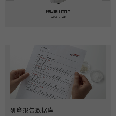
Purpose
被谷歌分析用来限制请求率。
PULVERISETTE 7
classic line
Cookie life cycle
1天
Name
_ym_d
Provider
Yandex
Purpose
包含访问者首次访问网站的日期。
Cookie life cycle
1年
Name
_ym_isad
Provider
Yandex
Purpose
确定用户是否具有广告阻止程序
研磨报告数据库
Cookie life cycle
2天