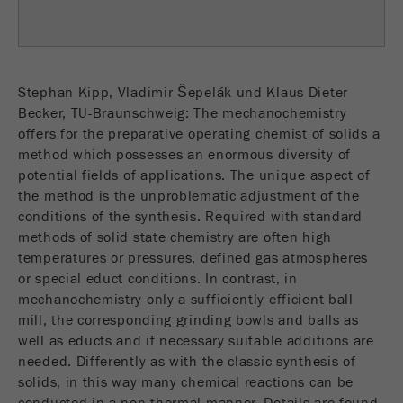
Provider
TYPO3
统计与绩效
此cookie是TYPO3的标准会话cookie。当用户登录
Purpose
Name
__utma
显示cookie信息
时，它将为一个封闭区域保存输入的访问数据。
Stephan Kipp, Vladimir Šepelák und Klaus Dieter
Provider
google
Becker, TU-Braunschweig: The mechanochemistry
Cookie
offers for the preparative operating chemist of solids a
life
会话结束
在这个cookie中，主要信息被存储以跟踪访问
method which possesses an enormous diversity of
cycle
者。在这个cookie中，存储了一个独立访客的
potential fields of applications. The unique aspect of
Purpose
ID、第一次访问的日期和时间、活动访问开始的
the method is the unproblematic adjustment of the
Name
be_typo_user
时间以及所有访问网站的独立访客数量。
conditions of the synthesis. Required with standard
methods of solid state chemistry are often high
Provider
TYPO3
Cookie
temperatures or pressures, defined gas atmospheres
life
2年
or special educt conditions. In contrast, in
“这个cookie告诉网站访问者是否登录到Typo3后
cycle
Purpose
mechanochemistry only a sufficiently efficient ball
端，并有权管理它们。”
mill, the corresponding grinding bowls and balls as
Name
__utmc
well as educts and if necessary suitable additions are
Cookie
会话结束
needed. Differently as with the classic synthesis of
life cycle
Provider
google
solids, in this way many chemical reactions can be