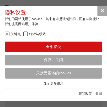
Toggle
✕
隐私设置
navigat
我们的网站使用了cookies。其中有些是强制性的，而有些则能让
我们提高网站用户体验。
关键点
返回概览
统计与绩效
MECHANOCHEMISTRY -
全部接受
CHEMISTRY WITH THE
HAMMER
保存并关闭
Applications Laboratory
只接受基本的cookies
Leos Benes
FRITSCH GmbH - Milling and Sizing
显示更多信息
关键点
Industriestrasse 8
基本的网站功能需要基本的cookies。这将确保网站正常运行。
隱私政策
|
收藏
55743 Idar-Oberstein
Name
fe_typo_user
显示cookie信息
电话
+49 67 84 70 122