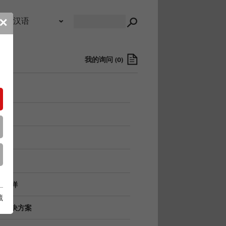
录
✕
我的询问
(
0
)
/进样
藏
/解决方案