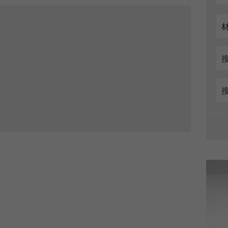
Cookie
life
6个月
cycle
Name
_ga
Provider
Google Tag Manager Google
注册一个独立访客ID，这个ID用于统计访客如何使用
Purpose
网站的数据。
Cookie life
2年
cycle
Name
_gid
Provider
google
Purpose
被谷歌分析用来限制请求率。