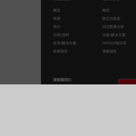
概览
概览
研磨
静态光散射
筛分
动态图像分析
分样/进样
分散/解决方案
应用/解决方案
FRITSCH知识库
研磨报告
测量报告
请跟随我们
收藏
隱私政策
收藏 Twitter
版权所有Fritsc