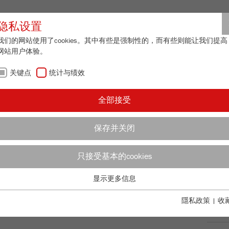
合作伙伴登
隐私设置
我们的网站使用了cookies。其中有些是强制性的，而有些则能让我们提高
网站用户体验。
关于我们
最新资讯
联系方式
关键点
统计与绩效
全部接受
概览
保存并关闭
研磨
ON OF A ROCK
只接受基本的cookies
筛分
TH THE
显示更多信息
关键点
分样
TE 5
基本的网站功能需要基本的cookies。这将确保网站正常运行。
隱私政策
|
收
应用
Name
fe_typo_user
显示cookie信息