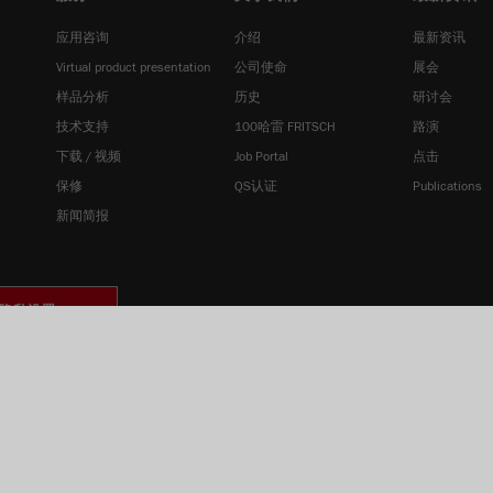
Name
_ym_uid
应用咨询
介绍
最新资讯
Provider
Yandex
Virtual product presentation
公司使命
展会
Purpose
用于标识网站用户
样品分析
历史
研讨会
技术支持
100哈雷 FRITSCH
路演
Cookie life cycle
1年
下载 / 视频
Job Portal
点击
保修
QS认证
Publications
新闻简报
隐私设置
h GmbH 2026