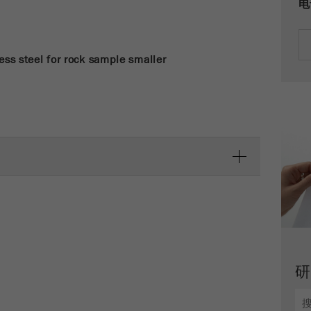
电
Name
PHPSESSID
这是过去的cookie，不再被谷歌分析使用。对于仍然使用
curchin.js跟踪代码的页面的向后兼容性，此cookie仍将被
Purpose
Provider
php
写入，并在关闭浏览器时过期。但是，在调试和使用新的
ga.js跟踪代码时，不需要考虑此cookie。
ess steel for rock sample smaller
在使用PHP session（）方法时设置PHP数据标识
Purpose
符，。
Cookie
life
会话
Cookie life
cycle
会话结束
cycle
Name
__utmz
Provider
google
这个cookie是访问者资源cookie。它包含所有的访客资
源，当前访问的信息，以及通过活动跟踪参数传递的信
息。此cookie还存储上次访问的访问源是否与当前访问源
Purpose
不同。如果无法确定有关访问者源的信息，则不会更改
cookie。通过这种方式，谷歌分析可以将访客信息（如转
换和电子商务交易）与访客源关联起来。cookie不包含有
关过去访问者来源的历史信息。