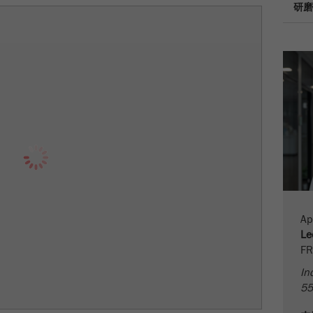
研磨
Provider
TYPO3
统计与绩效
此cookie是TYPO3的标准会话cookie。当用户登录时，它
Purpose
Name
__utma
显示cookie信息
将为一个封闭区域保存输入的访问数据。
Provider
google
Cookie
life
会话结束
在这个cookie中，主要信息被存储以跟踪访问者。在这个
cycle
cookie中，存储了一个独立访客的ID、第一次访问的日期
Purpose
和时间、活动访问开始的时间以及所有访问网站的独立访
Name
be_typo_user
客数量。
Provider
TYPO3
Cookie
life
2年
Ap
“这个cookie告诉网站访问者是否登录到Typo3后端，并
cycle
Purpose
Le
有权管理它们。”
FR
Name
__utmc
Cookie life
In
会话结束
cycle
55
Provider
google