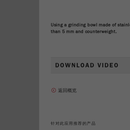
Using a grinding bowl made of stainl
than 5 mm and counterweight.
DOWNLOAD VIDEO
返回概览
针对此应用推荐的产品