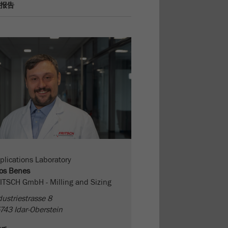
报告
plications Laboratory
os Benes
ITSCH GmbH - Milling and Sizing
dustriestrasse 8
743 Idar-Oberstein